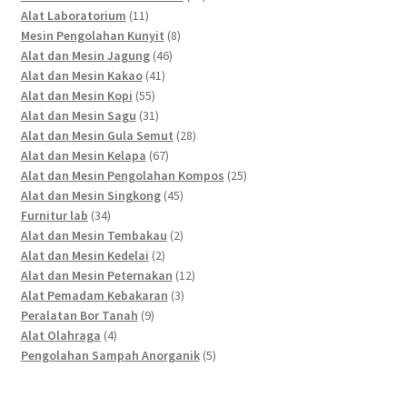
11
products
Alat Laboratorium
11
products
8
Mesin Pengolahan Kunyit
8
46
products
Alat dan Mesin Jagung
46
41
products
Alat dan Mesin Kakao
41
55
products
Alat dan Mesin Kopi
55
products
31
Alat dan Mesin Sagu
31
products
28
Alat dan Mesin Gula Semut
28
67
products
Alat dan Mesin Kelapa
67
products
25
Alat dan Mesin Pengolahan Kompos
25
45
products
Alat dan Mesin Singkong
45
34
products
Furnitur lab
34
products
2
Alat dan Mesin Tembakau
2
2
products
Alat dan Mesin Kedelai
2
products
12
Alat dan Mesin Peternakan
12
3
products
Alat Pemadam Kebakaran
3
9
products
Peralatan Bor Tanah
9
4
products
Alat Olahraga
4
products
5
Pengolahan Sampah Anorganik
5
products