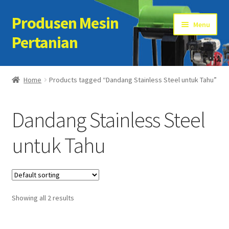
Produsen Mesin
Skip
Skip
Menu
to
to
Pertanian
navigation
content
Home
Home
Products tagged “Dandang Stainless Steel untuk Tahu”
Artikel
Dandang Stainless Steel
Cart
untuk Tahu
Checkout
Kontak Kami
Showing all 2 results
My account
Sample Page