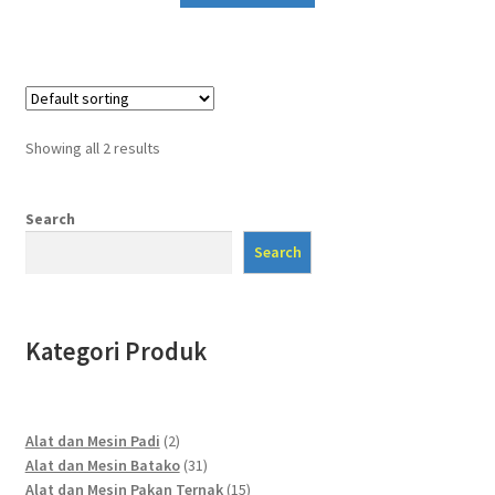
Showing all 2 results
Search
Search
Kategori Produk
2
Alat dan Mesin Padi
2
products
31
Alat dan Mesin Batako
31
products
15
Alat dan Mesin Pakan Ternak
15