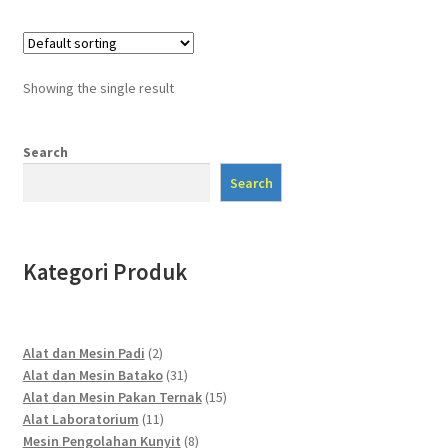
Showing the single result
Search
Search
Kategori Produk
2
Alat dan Mesin Padi
2
products
31
Alat dan Mesin Batako
31
products
15
Alat dan Mesin Pakan Ternak
15
11
products
Alat Laboratorium
11
products
8
Mesin Pengolahan Kunyit
8