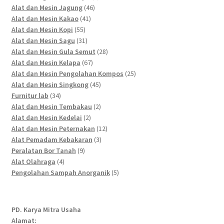
46
products
Alat dan Mesin Jagung
46
41
products
Alat dan Mesin Kakao
41
55
products
Alat dan Mesin Kopi
55
products
31
Alat dan Mesin Sagu
31
products
28
Alat dan Mesin Gula Semut
28
67
products
Alat dan Mesin Kelapa
67
products
25
Alat dan Mesin Pengolahan Kompos
25
45
products
Alat dan Mesin Singkong
45
34
products
Furnitur lab
34
products
2
Alat dan Mesin Tembakau
2
2
products
Alat dan Mesin Kedelai
2
products
12
Alat dan Mesin Peternakan
12
3
products
Alat Pemadam Kebakaran
3
9
products
Peralatan Bor Tanah
9
4
products
Alat Olahraga
4
products
5
Pengolahan Sampah Anorganik
5
products
PD. Karya Mitra Usaha
Alamat: