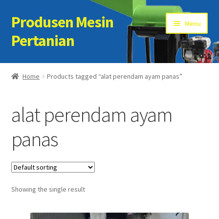
Produsen Mesin
Skip
Skip
Menu
to
to
Pertanian
navigation
content
Home
Home
Products tagged “alat perendam ayam panas”
Artikel
alat perendam ayam
Cart
panas
Checkout
Kontak Kami
Showing the single result
My account
Sample Page