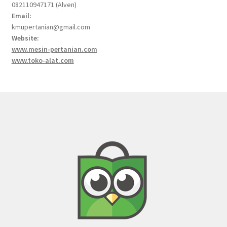
082110947171 (Alven)
Email:
kmupertanian@gmail.com
Website:
www.mesin-pertanian.com
www.toko-alat.com