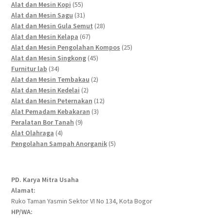
55
products
Alat dan Mesin Kopi
55
products
31
Alat dan Mesin Sagu
31
products
28
Alat dan Mesin Gula Semut
28
67
products
Alat dan Mesin Kelapa
67
products
25
Alat dan Mesin Pengolahan Kompos
25
45
products
Alat dan Mesin Singkong
45
34
products
Furnitur lab
34
products
2
Alat dan Mesin Tembakau
2
2
products
Alat dan Mesin Kedelai
2
products
12
Alat dan Mesin Peternakan
12
3
products
Alat Pemadam Kebakaran
3
9
products
Peralatan Bor Tanah
9
4
products
Alat Olahraga
4
products
5
Pengolahan Sampah Anorganik
5
products
PD. Karya Mitra Usaha
Alamat:
Ruko Taman Yasmin Sektor VI No 134, Kota Bogor
HP/WA: