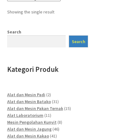
Showing the single result
Search
Search
Kategori Produk
2
Alat dan Mesin Padi
2
products
31
Alat dan Mesin Batako
31
products
15
Alat dan Mesin Pakan Ternak
15
11
products
Alat Laboratorium
11
products
8
Mesin Pengolahan Kunyit
8
46
products
Alat dan Mesin Jagung
46
41
products
Alat dan Mesin Kakao
41