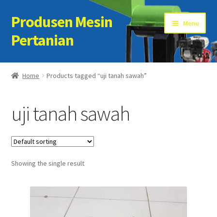
Produsen Mesin
Skip
Skip
Menu
to
to
Pertanian
navigation
content
Home
Home
Products tagged “uji tanah sawah”
Artikel
uji tanah sawah
Cart
Checkout
Showing the single result
Kontak Kami
My account
Sample Page