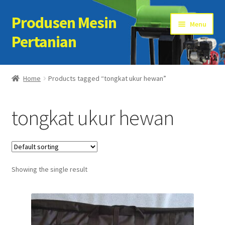
Produsen Mesin
Skip
Skip
Menu
to
to
Pertanian
navigation
content
Home
Home
Products tagged “tongkat ukur hewan”
Artikel
tongkat ukur hewan
Cart
Checkout
Showing the single result
Kontak Kami
My account
Sample Page