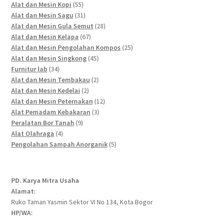
55
products
Alat dan Mesin Kopi
55
products
31
Alat dan Mesin Sagu
31
products
28
Alat dan Mesin Gula Semut
28
67
products
Alat dan Mesin Kelapa
67
products
25
Alat dan Mesin Pengolahan Kompos
25
45
products
Alat dan Mesin Singkong
45
34
products
Furnitur lab
34
products
2
Alat dan Mesin Tembakau
2
2
products
Alat dan Mesin Kedelai
2
products
12
Alat dan Mesin Peternakan
12
3
products
Alat Pemadam Kebakaran
3
9
products
Peralatan Bor Tanah
9
4
products
Alat Olahraga
4
products
5
Pengolahan Sampah Anorganik
5
products
PD. Karya Mitra Usaha
Alamat:
Ruko Taman Yasmin Sektor VI No 134, Kota Bogor
HP/WA: