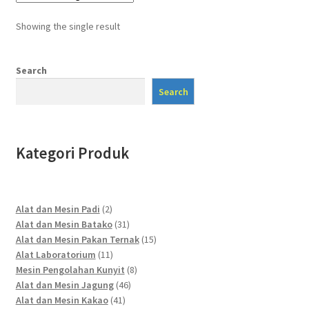
Showing the single result
Search
Search
Kategori Produk
2
Alat dan Mesin Padi
2
products
31
Alat dan Mesin Batako
31
products
15
Alat dan Mesin Pakan Ternak
15
11
products
Alat Laboratorium
11
products
8
Mesin Pengolahan Kunyit
8
46
products
Alat dan Mesin Jagung
46
41
products
Alat dan Mesin Kakao
41