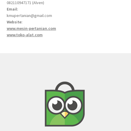
082110947171 (Alven)
Email:
kmupertanian@gmail.com
Website:
www.mesin-pertanian.com
www.toko-alat.com