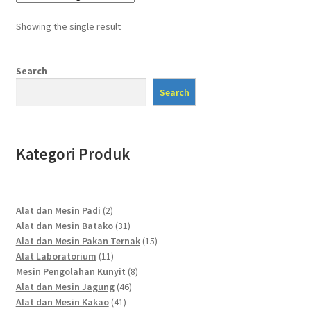
Showing the single result
Search
Search
Kategori Produk
2
Alat dan Mesin Padi
2
products
31
Alat dan Mesin Batako
31
products
15
Alat dan Mesin Pakan Ternak
15
11
products
Alat Laboratorium
11
products
8
Mesin Pengolahan Kunyit
8
46
products
Alat dan Mesin Jagung
46
41
products
Alat dan Mesin Kakao
41