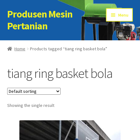
Produsen Mesin
Skip
Skip
Menu
to
to
Pertanian
navigation
content
Home
Home
Products tagged “tiang ring basket bola”
Artikel
tiang ring basket bola
Cart
Checkout
Showing the single result
Kontak Kami
My account
Sample Page