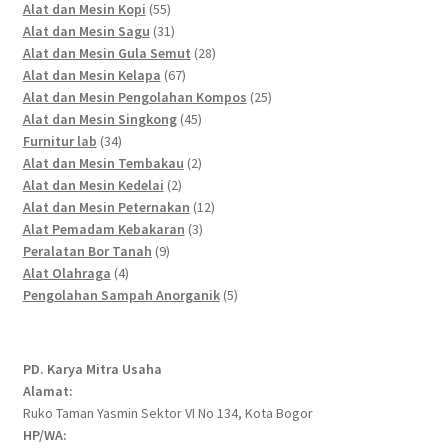
55
products
Alat dan Mesin Kopi
55
products
31
Alat dan Mesin Sagu
31
products
28
Alat dan Mesin Gula Semut
28
67
products
Alat dan Mesin Kelapa
67
products
25
Alat dan Mesin Pengolahan Kompos
25
45
products
Alat dan Mesin Singkong
45
34
products
Furnitur lab
34
products
2
Alat dan Mesin Tembakau
2
2
products
Alat dan Mesin Kedelai
2
products
12
Alat dan Mesin Peternakan
12
3
products
Alat Pemadam Kebakaran
3
9
products
Peralatan Bor Tanah
9
4
products
Alat Olahraga
4
products
5
Pengolahan Sampah Anorganik
5
products
PD. Karya Mitra Usaha
Alamat:
Ruko Taman Yasmin Sektor VI No 134, Kota Bogor
HP/WA: