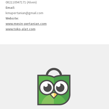
082110947171 (Alven)
Email:
kmupertanian@gmail.com
Website:
www.mesin-pertanian.com
www.toko-alat.com