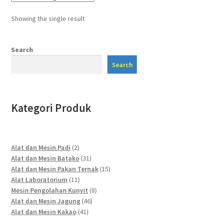
Showing the single result
Search
Search
Kategori Produk
2
Alat dan Mesin Padi
2
products
31
Alat dan Mesin Batako
31
products
15
Alat dan Mesin Pakan Ternak
15
11
products
Alat Laboratorium
11
products
8
Mesin Pengolahan Kunyit
8
46
products
Alat dan Mesin Jagung
46
41
products
Alat dan Mesin Kakao
41