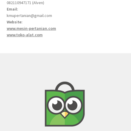
082110947171 (Alven)
Email:
kmupertanian@gmail.com
Website:
www.mesin-pertanian.com
www.toko-alat.com