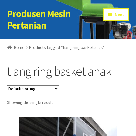
Produsen Mesin
Skip
Skip
Menu
to
to
Pertanian
navigation
content
Home
Home
Products tagged “tiang ring basket anak”
Artikel
tiang ring basket anak
Cart
Checkout
Showing the single result
Kontak Kami
My account
Sample Page