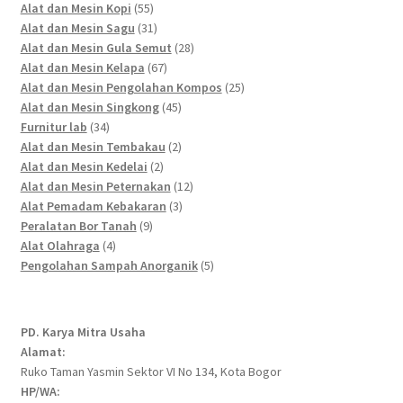
55
products
Alat dan Mesin Kopi
55
products
31
Alat dan Mesin Sagu
31
products
28
Alat dan Mesin Gula Semut
28
67
products
Alat dan Mesin Kelapa
67
products
25
Alat dan Mesin Pengolahan Kompos
25
45
products
Alat dan Mesin Singkong
45
34
products
Furnitur lab
34
products
2
Alat dan Mesin Tembakau
2
2
products
Alat dan Mesin Kedelai
2
products
12
Alat dan Mesin Peternakan
12
3
products
Alat Pemadam Kebakaran
3
9
products
Peralatan Bor Tanah
9
4
products
Alat Olahraga
4
products
5
Pengolahan Sampah Anorganik
5
products
PD. Karya Mitra Usaha
Alamat:
Ruko Taman Yasmin Sektor VI No 134, Kota Bogor
HP/WA: