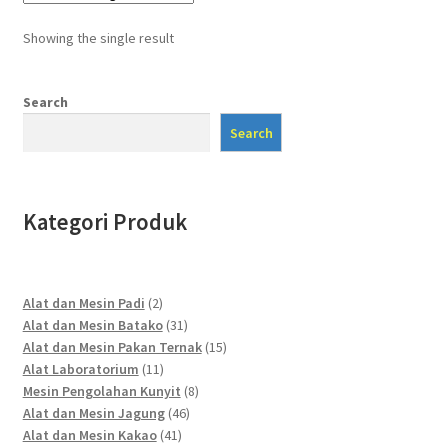
Showing the single result
Search
Search
Kategori Produk
2
Alat dan Mesin Padi
2
products
31
Alat dan Mesin Batako
31
products
15
Alat dan Mesin Pakan Ternak
15
11
products
Alat Laboratorium
11
products
8
Mesin Pengolahan Kunyit
8
46
products
Alat dan Mesin Jagung
46
41
products
Alat dan Mesin Kakao
41