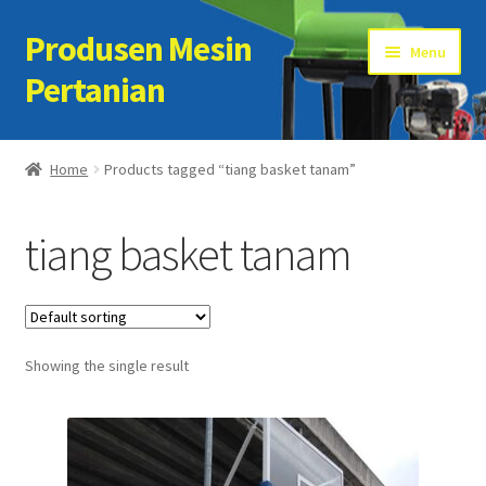
Produsen Mesin
Skip
Skip
Menu
to
to
Pertanian
navigation
content
Home
Home
Products tagged “tiang basket tanam”
Artikel
tiang basket tanam
Cart
Checkout
Showing the single result
Kontak Kami
My account
Sample Page