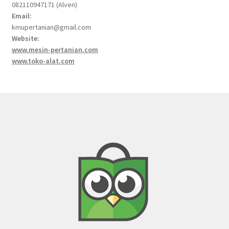
082110947171 (Alven)
Email:
kmupertanian@gmail.com
Website:
www.mesin-pertanian.com
www.toko-alat.com