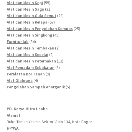
55
products
Alat dan Mesin Kopi
55
products
31
Alat dan Mesin Sagu
31
products
28
Alat dan Mesin Gula Semut
28
67
products
Alat dan Mesin Kelapa
67
products
25
Alat dan Mesin Pengolahan Kompos
25
45
products
Alat dan Mesin Singkong
45
34
products
Furnitur lab
34
products
2
Alat dan Mesin Tembakau
2
2
products
Alat dan Mesin Kedelai
2
products
12
Alat dan Mesin Peternakan
12
3
products
Alat Pemadam Kebakaran
3
9
products
Peralatan Bor Tanah
9
4
products
Alat Olahraga
4
products
5
Pengolahan Sampah Anorganik
5
products
PD. Karya Mitra Usaha
Alamat:
Ruko Taman Yasmin Sektor VI No 134, Kota Bogor
HP/WA: