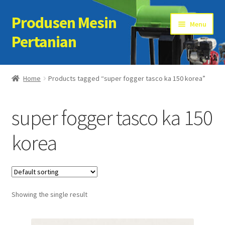
Produsen Mesin
Skip
Skip
Menu
to
to
Pertanian
navigation
content
Home
Home
Products tagged “super fogger tasco ka 150 korea”
Artikel
super fogger tasco ka 150
Cart
korea
Checkout
Kontak Kami
Showing the single result
My account
Sample Page