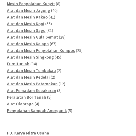
products
8
Mesin Pengolahan Kunyit
8
46
products
Alat dan Mesin Jagung
46
41
products
Alat dan Mesin Kakao
41
55
products
Alat dan Mesin Kopi
55
products
31
Alat dan Mesin Sagu
31
products
28
Alat dan Mesin Gula Semut
28
67
products
Alat dan Mesin Kelapa
67
products
25
Alat dan Mesin Pengolahan Kompos
25
45
products
Alat dan Mesin Singkong
45
34
products
Furnitur lab
34
products
2
Alat dan Mesin Tembakau
2
2
products
Alat dan Mesin Kedelai
2
products
12
Alat dan Mesin Peternakan
12
3
products
Alat Pemadam Kebakaran
3
9
products
Peralatan Bor Tanah
9
4
products
Alat Olahraga
4
products
5
Pengolahan Sampah Anorganik
5
products
PD. Karya Mitra Usaha