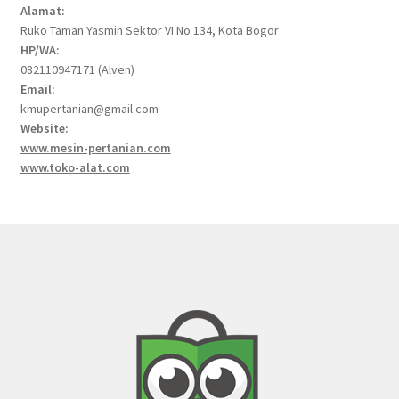
Alamat:
Ruko Taman Yasmin Sektor VI No 134, Kota Bogor
HP/WA:
082110947171 (Alven)
Email:
kmupertanian@gmail.com
Website:
www.mesin-pertanian.com
www.toko-alat.com