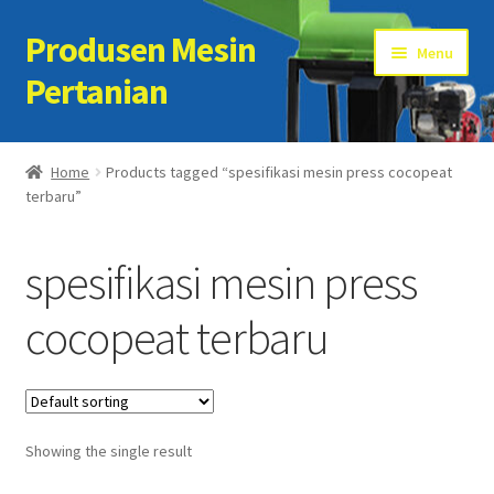
Produsen Mesin
Skip
Skip
Menu
to
to
Pertanian
navigation
content
Home
Home
Products tagged “spesifikasi mesin press cocopeat
terbaru”
Artikel
Cart
spesifikasi mesin press
Checkout
cocopeat terbaru
Kontak Kami
My account
Showing the single result
Sample Page