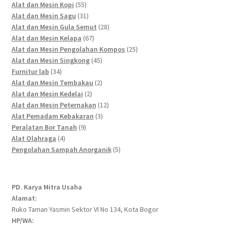
55
products
Alat dan Mesin Kopi
55
products
31
Alat dan Mesin Sagu
31
products
28
Alat dan Mesin Gula Semut
28
67
products
Alat dan Mesin Kelapa
67
products
25
Alat dan Mesin Pengolahan Kompos
25
45
products
Alat dan Mesin Singkong
45
34
products
Furnitur lab
34
products
2
Alat dan Mesin Tembakau
2
2
products
Alat dan Mesin Kedelai
2
products
12
Alat dan Mesin Peternakan
12
3
products
Alat Pemadam Kebakaran
3
9
products
Peralatan Bor Tanah
9
4
products
Alat Olahraga
4
products
5
Pengolahan Sampah Anorganik
5
products
PD. Karya Mitra Usaha
Alamat:
Ruko Taman Yasmin Sektor VI No 134, Kota Bogor
HP/WA: