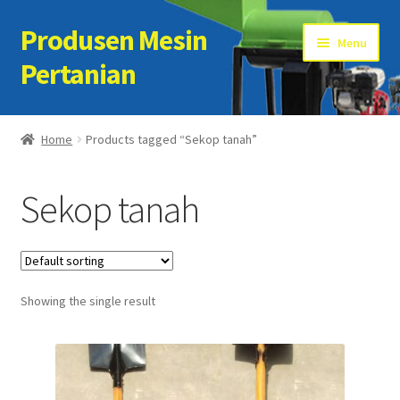
Produsen Mesin
Skip
Skip
Menu
to
to
Pertanian
navigation
content
Home
Home
Products tagged “Sekop tanah”
Artikel
Sekop tanah
Cart
Checkout
Showing the single result
Kontak Kami
My account
Sample Page