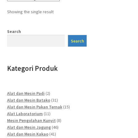
Showing the single result
Search
Search
Kategori Produk
2
Alat dan Mesin Padi
2
products
31
Alat dan Mesin Batako
31
products
15
Alat dan Mesin Pakan Ternak
15
11
products
Alat Laboratorium
11
products
8
Mesin Pengolahan Kunyit
8
46
products
Alat dan Mesin Jagung
46
41
products
Alat dan Mesin Kakao
41