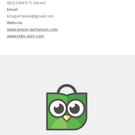
082110947171 (Alven)
Email:
kmupertanian@gmail.com
Website:
www.mesin-pertanian.com
www.toko-alat.com