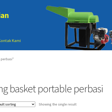
ian
Kontak Kami
 account
Sample Page
 perbasi”
ing basket portable perbasi
Showing the single result