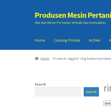
Produsen Mesin Pertan
Skip
Skip
to
to
Alat dan Mesin Pertanian terbaik dan berkualitas
navigation
content
Home
Catalog Produk
Artikel
Home
Artikel
Cart
Checkout
Kontak Kami
My
Home
Products tagged “ring basket portable
r
Search
Search