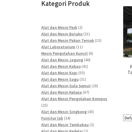
Kategori Produk
2
Alat dan Mesin Padi
2
products
31
Alat dan Mesin Batako
31
products
15
Alat dan Mesin Pakan Ternak
15
11
products
Alat Laboratorium
11
products
8
Mesin Pengolahan Kunyit
8
46
products
Alat dan Mesin Jagung
46
41
products
Alat dan Mesin Kakao
41
T
55
products
Alat dan Mesin Kopi
55
products
31
Alat dan Mesin Sagu
31
products
28
Alat dan Mesin Gula Semut
28
67
products
Alat dan Mesin Kelapa
67
products
Alat dan Mesin Pengolahan Kompos
25
25
products
45
Alat dan Mesin Singkong
45
34
products
Furnitur lab
34
products
2
Alat dan Mesin Tembakau
2
2
products
Alat dan Mesin Kedelai
2