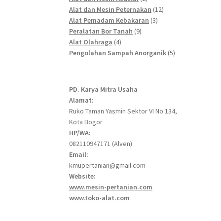
products
12
Alat dan Mesin Peternakan
12
3
products
Alat Pemadam Kebakaran
3
9
products
Peralatan Bor Tanah
9
4
products
Alat Olahraga
4
products
5
Pengolahan Sampah Anorganik
5
products
PD. Karya Mitra Usaha
Alamat:
Ruko Taman Yasmin Sektor VI No 134,
Kota Bogor
HP/WA:
082110947171 (Alven)
Email:
kmupertanian@gmail.com
Website:
www.mesin-pertanian.com
www.toko-alat.com