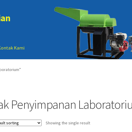
ian
Kontak Kami
 account
Sample Page
boratorium”
ak Penyimpanan Laboratori
Showing the single result