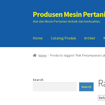
Produsen Mesin Pertan
Skip
Skip
to
to
Alat dan Mesin Pertanian terbaik dan berkualitas
navigation
content
Home
Catalog Produk
Artikel
Home
Artikel
Cart
Checkout
Kontak Kami
My
Home
Products tagged “Rak Penyimpanan La
R
Search
Search