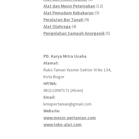
products
12
Alat dan Mesin Peternakan
12
3
products
Alat Pemadam Kebakaran
3
9
products
Peralatan Bor Tanah
9
4
products
Alat Olahraga
4
products
5
Pengolahan Sampah Anorganik
5
products
PD. Karya Mitra Usaha
Alamat:
Ruko Taman Yasmin Sektor VI No 134,
Kota Bogor
HP/WA:
082110947171 (Alven)
Email:
kmupertanian@gmail.com
Website:
www.mesin-pertanian.com
www.toko-alat.com