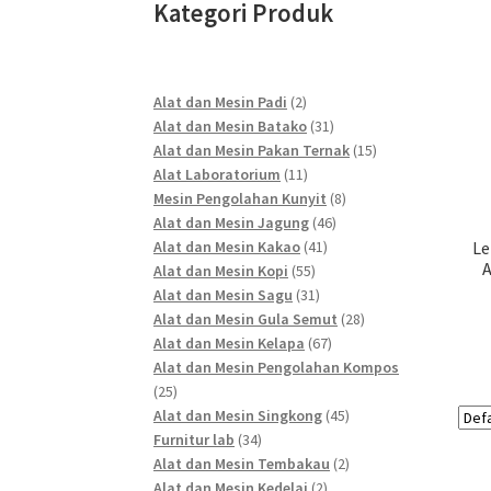
Kategori Produk
2
Alat dan Mesin Padi
2
products
31
Alat dan Mesin Batako
31
products
15
Alat dan Mesin Pakan Ternak
15
11
products
Alat Laboratorium
11
products
8
Mesin Pengolahan Kunyit
8
46
products
Alat dan Mesin Jagung
46
41
products
Alat dan Mesin Kakao
41
Le
A
55
products
Alat dan Mesin Kopi
55
products
31
Alat dan Mesin Sagu
31
products
28
Alat dan Mesin Gula Semut
28
67
products
Alat dan Mesin Kelapa
67
products
Alat dan Mesin Pengolahan Kompos
25
25
products
45
Alat dan Mesin Singkong
45
34
products
Furnitur lab
34
products
2
Alat dan Mesin Tembakau
2
2
products
Alat dan Mesin Kedelai
2