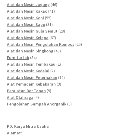
46
products
Alat dan Mesin Jagung
46
41
products
Alat dan Mesin Kakao
41
55
products
Alat dan Mesin Kopi
55
products
31
Alat dan Mesin Sagu
31
products
28
Alat dan Mesin Gula Semut
28
67
products
Alat dan Mesin Kelapa
67
products
25
Alat dan Mesin Pengolahan Kompos
25
45
products
Alat dan Mesin Singkong
45
34
products
Furnitur lab
34
products
2
Alat dan Mesin Tembakau
2
2
products
Alat dan Mesin Kedelai
2
products
12
Alat dan Mesin Peternakan
12
3
products
Alat Pemadam Kebakaran
3
9
products
Peralatan Bor Tanah
9
4
products
Alat Olahraga
4
products
5
Pengolahan Sampah Anorganik
5
products
PD. Karya Mitra Usaha
Alamat: