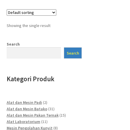
Showing the single result
Search
Search
Kategori Produk
2
Alat dan Mesin Padi
2
products
31
Alat dan Mesin Batako
31
products
15
Alat dan Mesin Pakan Ternak
15
11
products
Alat Laboratorium
11
products
8
Mesin Pengolahan Kunyit
8