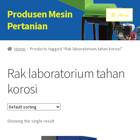
Produsen Mesin
Skip
Skip
Menu
to
to
Pertanian
navigation
content
Home
Home
Products tagged “Rak laboratorium tahan korosi”
Artikel
Rak laboratorium tahan
Cart
korosi
Checkout
Kontak Kami
Showing the single result
My account
Sample Page