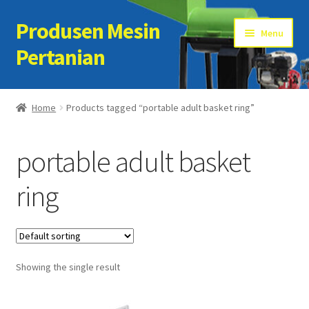
Produsen Mesin
Skip
Skip
Menu
to
to
Pertanian
navigation
content
Home
Home
Products tagged “portable adult basket ring”
Artikel
portable adult basket
Cart
ring
Checkout
Kontak Kami
Showing the single result
My account
Sample Page