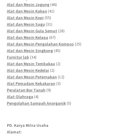
46
products
Alat dan Mesin Jagung
46
41
products
Alat dan Mesin Kakao
41
55
products
Alat dan Mesin Kopi
55
products
31
Alat dan Mesin Sagu
31
products
28
Alat dan Mesin Gula Semut
28
67
products
Alat dan Mesin Kelapa
67
products
25
Alat dan Mesin Pengolahan Kompos
25
45
products
Alat dan Mesin Singkong
45
34
products
Furnitur lab
34
products
2
Alat dan Mesin Tembakau
2
2
products
Alat dan Mesin Kedelai
2
products
12
Alat dan Mesin Peternakan
12
3
products
Alat Pemadam Kebakaran
3
9
products
Peralatan Bor Tanah
9
4
products
Alat Olahraga
4
products
5
Pengolahan Sampah Anorganik
5
products
PD. Karya Mitra Usaha
Alamat: