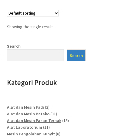
Showing the single result
Search
Search
Kategori Produk
2
Alat dan Mesin Padi
2
products
31
Alat dan Mesin Batako
31
products
15
Alat dan Mesin Pakan Ternak
15
11
products
Alat Laboratorium
11
products
8
Mesin Pengolahan Kunyit
8