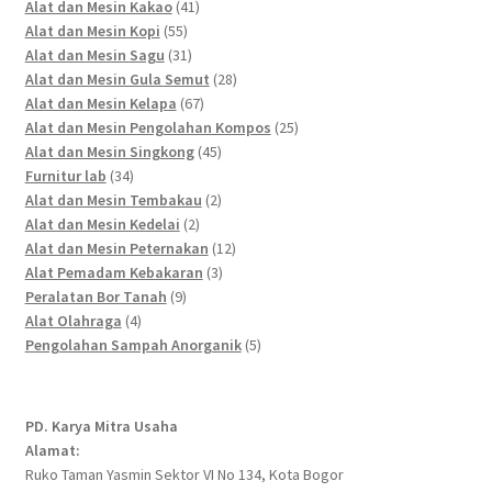
41
products
Alat dan Mesin Kakao
41
55
products
Alat dan Mesin Kopi
55
products
31
Alat dan Mesin Sagu
31
products
28
Alat dan Mesin Gula Semut
28
67
products
Alat dan Mesin Kelapa
67
products
25
Alat dan Mesin Pengolahan Kompos
25
45
products
Alat dan Mesin Singkong
45
34
products
Furnitur lab
34
products
2
Alat dan Mesin Tembakau
2
2
products
Alat dan Mesin Kedelai
2
products
12
Alat dan Mesin Peternakan
12
3
products
Alat Pemadam Kebakaran
3
9
products
Peralatan Bor Tanah
9
4
products
Alat Olahraga
4
products
5
Pengolahan Sampah Anorganik
5
products
PD. Karya Mitra Usaha
Alamat:
Ruko Taman Yasmin Sektor VI No 134, Kota Bogor