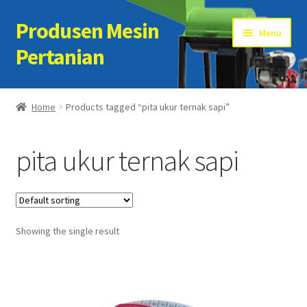
Produsen Mesin
Skip
Skip
Menu
to
to
Pertanian
navigation
content
Home
Home
Products tagged “pita ukur ternak sapi”
Artikel
pita ukur ternak sapi
Cart
Checkout
Showing the single result
Kontak Kami
My account
Sample Page