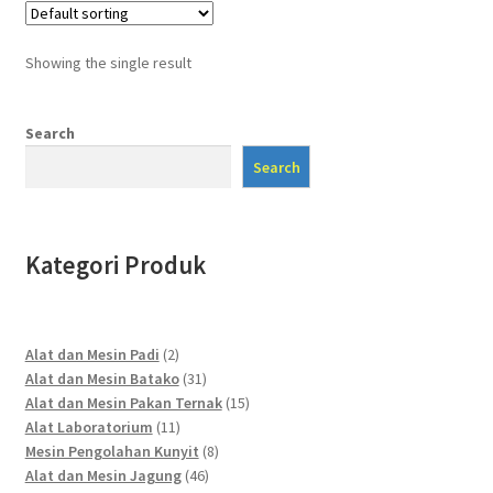
Showing the single result
Search
Search
Kategori Produk
2
Alat dan Mesin Padi
2
products
31
Alat dan Mesin Batako
31
products
15
Alat dan Mesin Pakan Ternak
15
11
products
Alat Laboratorium
11
products
8
Mesin Pengolahan Kunyit
8
46
products
Alat dan Mesin Jagung
46