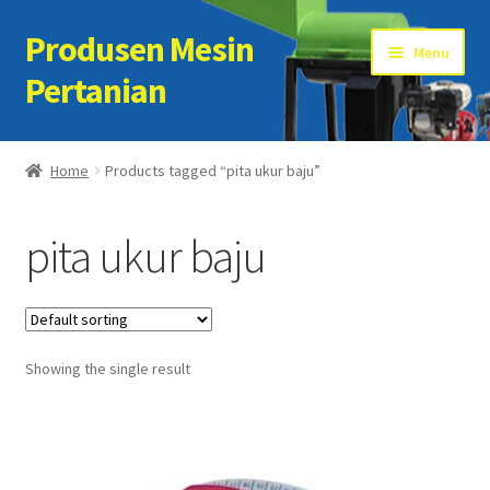
Produsen Mesin
Skip
Skip
Menu
to
to
Pertanian
navigation
content
Home
Home
Products tagged “pita ukur baju”
Artikel
pita ukur baju
Cart
Checkout
Showing the single result
Kontak Kami
My account
Sample Page