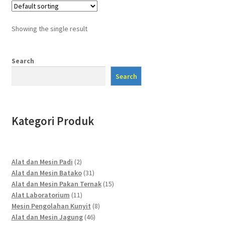
Showing the single result
Search
Search
Kategori Produk
2
Alat dan Mesin Padi
2
products
31
Alat dan Mesin Batako
31
products
15
Alat dan Mesin Pakan Ternak
15
11
products
Alat Laboratorium
11
products
8
Mesin Pengolahan Kunyit
8
46
products
Alat dan Mesin Jagung
46