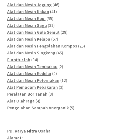
46
products
Alat dan Mesin Jagung
46
41
products
Alat dan Mesin Kakao
41
55
products
Alat dan Mesin Kopi
55
products
31
Alat dan Mesin Sagu
31
products
28
Alat dan Mesin Gula Semut
28
67
products
Alat dan Mesin Kelapa
67
products
25
Alat dan Mesin Pengolahan Kompos
25
45
products
Alat dan Mesin Singkong
45
34
products
Furnitur lab
34
products
2
Alat dan Mesin Tembakau
2
2
products
Alat dan Mesin Kedelai
2
products
12
Alat dan Mesin Peternakan
12
3
products
Alat Pemadam Kebakaran
3
9
products
Peralatan Bor Tanah
9
4
products
Alat Olahraga
4
products
5
Pengolahan Sampah Anorganik
5
products
PD. Karya Mitra Usaha
Alamat: