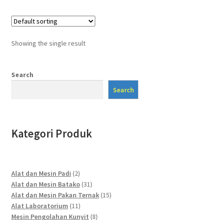
Showing the single result
Search
Search
Kategori Produk
2
Alat dan Mesin Padi
2
products
31
Alat dan Mesin Batako
31
products
15
Alat dan Mesin Pakan Ternak
15
11
products
Alat Laboratorium
11
products
8
Mesin Pengolahan Kunyit
8