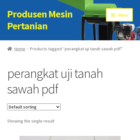
Produsen Mesin
Skip
Skip
Menu
to
to
Pertanian
navigation
content
Home
Home
Products tagged “perangkat uji tanah sawah pdf”
Artikel
perangkat uji tanah
Cart
sawah pdf
Checkout
Kontak Kami
Showing the single result
My account
Sample Page