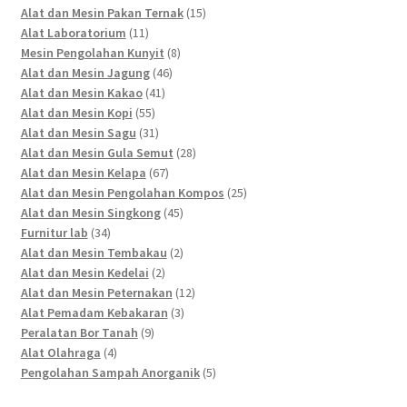
products
15
Alat dan Mesin Pakan Ternak
15
11
products
Alat Laboratorium
11
products
8
Mesin Pengolahan Kunyit
8
46
products
Alat dan Mesin Jagung
46
41
products
Alat dan Mesin Kakao
41
55
products
Alat dan Mesin Kopi
55
products
31
Alat dan Mesin Sagu
31
products
28
Alat dan Mesin Gula Semut
28
67
products
Alat dan Mesin Kelapa
67
products
25
Alat dan Mesin Pengolahan Kompos
25
45
products
Alat dan Mesin Singkong
45
34
products
Furnitur lab
34
products
2
Alat dan Mesin Tembakau
2
2
products
Alat dan Mesin Kedelai
2
products
12
Alat dan Mesin Peternakan
12
3
products
Alat Pemadam Kebakaran
3
9
products
Peralatan Bor Tanah
9
4
products
Alat Olahraga
4
products
5
Pengolahan Sampah Anorganik
5
products