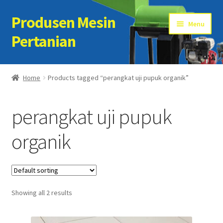
Produsen Mesin
Skip
Skip
Menu
to
to
Pertanian
navigation
content
Home
Home
Products tagged “perangkat uji pupuk organik”
Artikel
perangkat uji pupuk
Cart
organik
Checkout
Kontak Kami
Showing all 2 results
My account
Sample Page