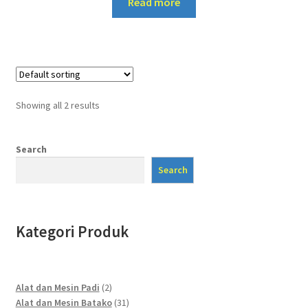
Read more
Showing all 2 results
Search
Search
Kategori Produk
2
Alat dan Mesin Padi
2
products
31
Alat dan Mesin Batako
31