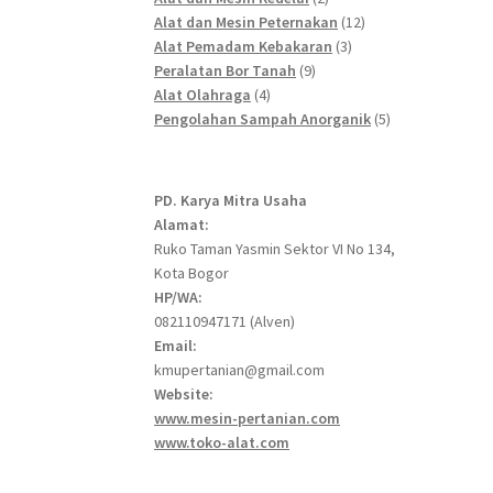
products
12
Alat dan Mesin Peternakan
12
3
products
Alat Pemadam Kebakaran
3
9
products
Peralatan Bor Tanah
9
4
products
Alat Olahraga
4
products
5
Pengolahan Sampah Anorganik
5
products
PD. Karya Mitra Usaha
Alamat:
Ruko Taman Yasmin Sektor VI No 134,
Kota Bogor
HP/WA:
082110947171 (Alven)
Email:
kmupertanian@gmail.com
Website:
www.mesin-pertanian.com
www.toko-alat.com