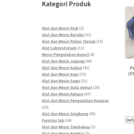
Kategori Produk
2
Alat dan Mesin Padi
2
products
31
Alat dan Mesin Batako
31
products
15
Alat dan Mesin Pakan Ternak
15
11
products
Alat Laboratorium
11
products
8
Mesin Pengolahan Kunyit
8
46
products
Alat dan Mesin Jagung
46
41
products
Alat dan Mesin Kakao
41
P
(PU
55
products
Alat dan Mesin Kopi
55
products
31
Alat dan Mesin Sagu
31
products
28
Alat dan Mesin Gula Semut
28
67
products
Alat dan Mesin Kelapa
67
products
Alat dan Mesin Pengolahan Kompos
25
25
products
45
Alat dan Mesin Singkong
45
34
products
Furnitur lab
34
products
2
Alat dan Mesin Tembakau
2
2
products
Alat dan Mesin Kedelai
2