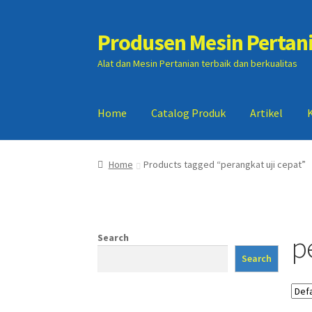
Produsen Mesin Pertan
Skip
Skip
to
to
Alat dan Mesin Pertanian terbaik dan berkualitas
navigation
content
Home
Catalog Produk
Artikel
Home
Artikel
Cart
Checkout
Kontak Kami
My
Home
Products tagged “perangkat uji cepat”
p
Search
Search