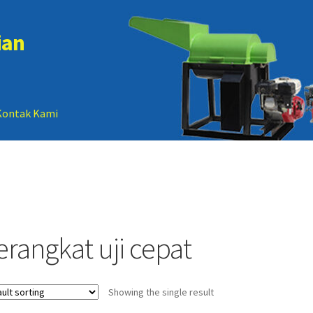
ian
Kontak Kami
 account
Sample Page
erangkat uji cepat
Showing the single result