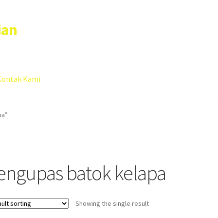
ian
Kontak Kami
 account
Sample Page
pa”
engupas batok kelapa
Showing the single result