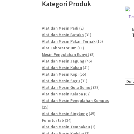
Kategori Produk
2
Alat dan Mesin Padi
2
products
31
Alat dan Mesin Batako
31
products
15
Alat dan Mesin Pakan Ternak
15
11
products
Alat Laboratorium
11
products
8
Mesin Pengolahan Kunyit
8
46
products
Alat dan Mesin Jagung
46
41
products
Alat dan Mesin Kakao
41
55
products
Alat dan Mesin Kopi
55
products
31
Alat dan Mesin Sagu
31
products
28
Alat dan Mesin Gula Semut
28
67
products
Alat dan Mesin Kelapa
67
products
Alat dan Mesin Pengolahan Kompos
25
25
products
45
Alat dan Mesin Singkong
45
34
products
Furnitur lab
34
products
2
Alat dan Mesin Tembakau
2
2
products
Alat dan Mesin Kedelai
2