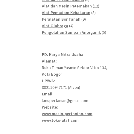
products
12
Alat dan Mesin Peternakan
12
3
products
Alat Pemadam Kebakaran
3
9
products
Peralatan Bor Tanah
9
4
products
Alat Olahraga
4
products
5
Pengolahan Sampah Anorganik
5
products
PD. Karya Mitra Usaha
Alamat:
Ruko Taman Yasmin Sektor VI No 134,
Kota Bogor
HP/WA:
082110947171 (Alven)
Email:
kmupertanian@gmail.com
Website:
www.mesin-pertanian.com
www.toko-alat.com