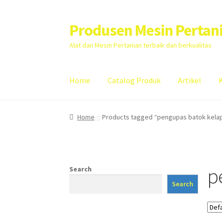
Produsen Mesin Pertan
Skip
Skip
to
to
Alat dan Mesin Pertanian terbaik dan berkualitas
navigation
content
Home
Catalog Produk
Artikel
Home
Artikel
Cart
Checkout
Kontak Kami
My
Home
Products tagged “pengupas batok kela
p
Search
Search