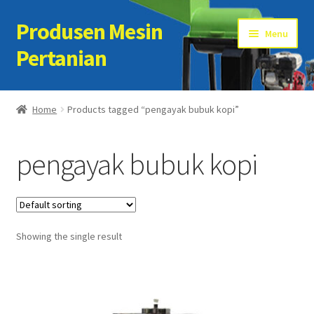
Produsen Mesin
Skip
Skip
Menu
to
to
Pertanian
navigation
content
Home
Home
Products tagged “pengayak bubuk kopi”
Artikel
pengayak bubuk kopi
Cart
Checkout
Showing the single result
Kontak Kami
My account
Sample Page