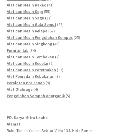
41
products
Alat dan Mesin Kakao
41
55
products
Alat dan Mesin Kopi
55
products
31
Alat dan Mesin Sagu
31
products
28
Alat dan Mesin Gula Semut
28
67
products
Alat dan Mesin Kelapa
67
products
25
Alat dan Mesin Pengolahan Kompos
25
45
products
Alat dan Mesin Singkong
45
34
products
Furnitur lab
34
products
2
Alat dan Mesin Tembakau
2
2
products
Alat dan Mesin Kedelai
2
products
12
Alat dan Mesin Peternakan
12
3
products
Alat Pemadam Kebakaran
3
9
products
Peralatan Bor Tanah
9
4
products
Alat Olahraga
4
products
5
Pengolahan Sampah Anorganik
5
products
PD. Karya Mitra Usaha
Alamat:
Ruko Taman Yasmin Sektor VI No 134, Kota Bogor