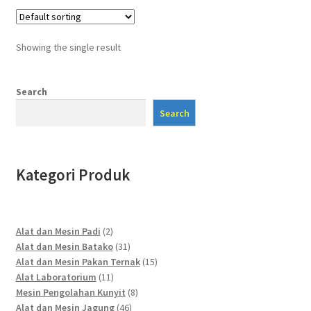
Showing the single result
Search
Search
Kategori Produk
2
Alat dan Mesin Padi
2
products
31
Alat dan Mesin Batako
31
products
15
Alat dan Mesin Pakan Ternak
15
11
products
Alat Laboratorium
11
products
8
Mesin Pengolahan Kunyit
8
46
products
Alat dan Mesin Jagung
46