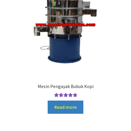
Mesin Pengayak Bubuk Kopi
Rated
5.00
Read more
out of 5