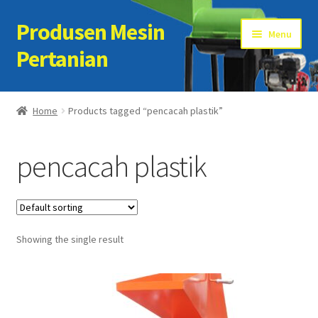
Produsen Mesin
Skip
Skip
Menu
to
to
Pertanian
navigation
content
Home
Home
Products tagged “pencacah plastik”
Artikel
pencacah plastik
Cart
Checkout
Showing the single result
Kontak Kami
My account
Sample Page