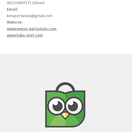
082110947171 (Alven)
Email:
kmupertanian@gmail.com
Website:
www.mesin-pertanian.com
www.toko-alat.com