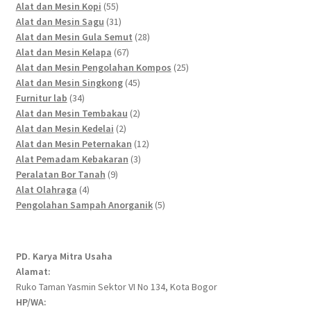
55
products
Alat dan Mesin Kopi
55
products
31
Alat dan Mesin Sagu
31
products
28
Alat dan Mesin Gula Semut
28
67
products
Alat dan Mesin Kelapa
67
products
25
Alat dan Mesin Pengolahan Kompos
25
45
products
Alat dan Mesin Singkong
45
34
products
Furnitur lab
34
products
2
Alat dan Mesin Tembakau
2
2
products
Alat dan Mesin Kedelai
2
products
12
Alat dan Mesin Peternakan
12
3
products
Alat Pemadam Kebakaran
3
9
products
Peralatan Bor Tanah
9
4
products
Alat Olahraga
4
products
5
Pengolahan Sampah Anorganik
5
products
PD. Karya Mitra Usaha
Alamat:
Ruko Taman Yasmin Sektor VI No 134, Kota Bogor
HP/WA: