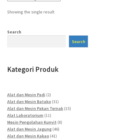
Showing the single result
Search
Search
Kategori Produk
2
Alat dan Mesin Padi
2
products
31
Alat dan Mesin Batako
31
products
15
Alat dan Mesin Pakan Ternak
15
11
products
Alat Laboratorium
11
products
8
Mesin Pengolahan Kunyit
8
46
products
Alat dan Mesin Jagung
46
41
products
Alat dan Mesin Kakao
41