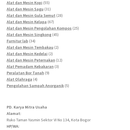
55
products
Alat dan Mesin Kopi
55
products
31
Alat dan Mesin Sagu
31
products
28
Alat dan Mesin Gula Semut
28
67
products
Alat dan Mesin Kelapa
67
products
25
Alat dan Mesin Pengolahan Kompos
25
45
products
Alat dan Mesin Singkong
45
34
products
Furnitur lab
34
products
2
Alat dan Mesin Tembakau
2
2
products
Alat dan Mesin Kedelai
2
products
12
Alat dan Mesin Peternakan
12
3
products
Alat Pemadam Kebakaran
3
9
products
Peralatan Bor Tanah
9
4
products
Alat Olahraga
4
products
5
Pengolahan Sampah Anorganik
5
products
PD. Karya Mitra Usaha
Alamat:
Ruko Taman Yasmin Sektor VI No 134, Kota Bogor
HP/WA: