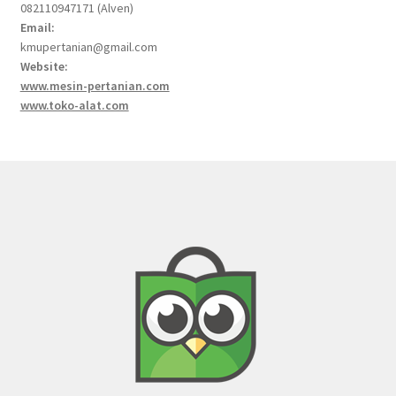
082110947171 (Alven)
Email:
kmupertanian@gmail.com
Website:
www.mesin-pertanian.com
www.toko-alat.com