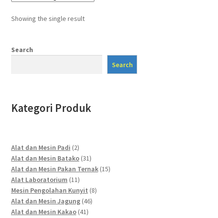
Showing the single result
Search
Search
Kategori Produk
2
Alat dan Mesin Padi
2
products
31
Alat dan Mesin Batako
31
products
15
Alat dan Mesin Pakan Ternak
15
11
products
Alat Laboratorium
11
products
8
Mesin Pengolahan Kunyit
8
46
products
Alat dan Mesin Jagung
46
41
products
Alat dan Mesin Kakao
41