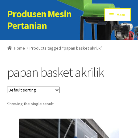
Produsen Mesin
Skip
Skip
Menu
to
to
Pertanian
navigation
content
Home
Home
Products tagged “papan basket akrilik”
Artikel
papan basket akrilik
Cart
Checkout
Showing the single result
Kontak Kami
My account
Sample Page