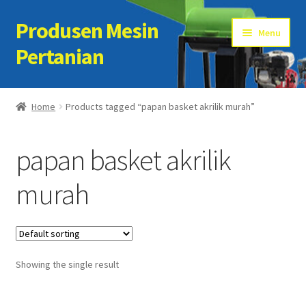
Produsen Mesin
Skip
Skip
Menu
to
to
Pertanian
navigation
content
Home
Home
Products tagged “papan basket akrilik murah”
Artikel
papan basket akrilik
Cart
murah
Checkout
Kontak Kami
Showing the single result
My account
Sample Page