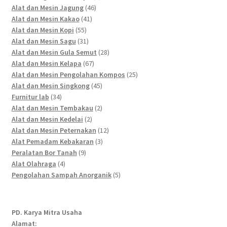
46
products
Alat dan Mesin Jagung
46
41
products
Alat dan Mesin Kakao
41
55
products
Alat dan Mesin Kopi
55
products
31
Alat dan Mesin Sagu
31
products
28
Alat dan Mesin Gula Semut
28
67
products
Alat dan Mesin Kelapa
67
products
25
Alat dan Mesin Pengolahan Kompos
25
45
products
Alat dan Mesin Singkong
45
34
products
Furnitur lab
34
products
2
Alat dan Mesin Tembakau
2
2
products
Alat dan Mesin Kedelai
2
products
12
Alat dan Mesin Peternakan
12
3
products
Alat Pemadam Kebakaran
3
9
products
Peralatan Bor Tanah
9
4
products
Alat Olahraga
4
products
5
Pengolahan Sampah Anorganik
5
products
PD. Karya Mitra Usaha
Alamat: