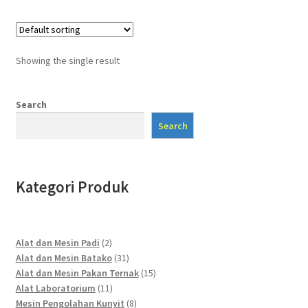
Showing the single result
Search
Search
Kategori Produk
2
Alat dan Mesin Padi
2
products
31
Alat dan Mesin Batako
31
products
15
Alat dan Mesin Pakan Ternak
15
11
products
Alat Laboratorium
11
products
8
Mesin Pengolahan Kunyit
8