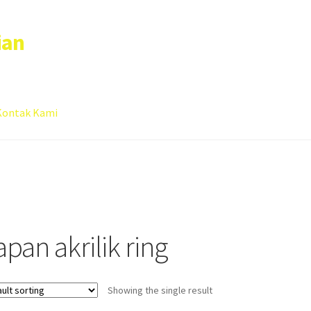
ian
Kontak Kami
 account
Sample Page
pan akrilik ring
Showing the single result