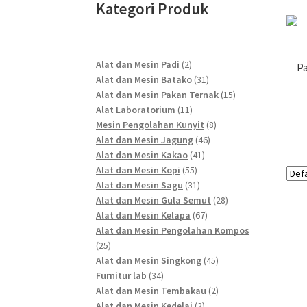
Kategori Produk
2
Alat dan Mesin Padi
2
Pa
products
31
Alat dan Mesin Batako
31
products
15
Alat dan Mesin Pakan Ternak
15
11
products
Alat Laboratorium
11
products
8
Mesin Pengolahan Kunyit
8
46
products
Alat dan Mesin Jagung
46
41
products
Alat dan Mesin Kakao
41
55
products
Alat dan Mesin Kopi
55
products
31
Alat dan Mesin Sagu
31
products
28
Alat dan Mesin Gula Semut
28
67
products
Alat dan Mesin Kelapa
67
products
Alat dan Mesin Pengolahan Kompos
25
25
products
45
Alat dan Mesin Singkong
45
34
products
Furnitur lab
34
products
2
Alat dan Mesin Tembakau
2
2
products
Alat dan Mesin Kedelai
2