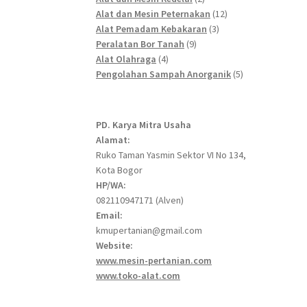
products
12
Alat dan Mesin Peternakan
12
3
products
Alat Pemadam Kebakaran
3
9
products
Peralatan Bor Tanah
9
4
products
Alat Olahraga
4
products
5
Pengolahan Sampah Anorganik
5
products
PD. Karya Mitra Usaha
Alamat:
Ruko Taman Yasmin Sektor VI No 134,
Kota Bogor
HP/WA:
082110947171 (Alven)
Email:
kmupertanian@gmail.com
Website:
www.mesin-pertanian.com
www.toko-alat.com