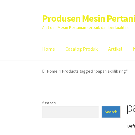
Produsen Mesin Pertan
Skip
Skip
to
to
Alat dan Mesin Pertanian terbaik dan berkualitas
navigation
content
Home
Catalog Produk
Artikel
Home
Artikel
Cart
Checkout
Kontak Kami
My
Home
Products tagged “papan akrilik ring”
pa
Search
Search