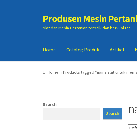
Produsen Mesin Pertan
Skip
Skip
to
to
Alat dan Mesin Pertanian terbaik dan berkualitas
navigation
content
Home
Catalog Produk
Artikel
Home
Artikel
Cart
Checkout
Kontak Kami
My
Home
Products tagged “nama alat untuk mem
n
Search
Search