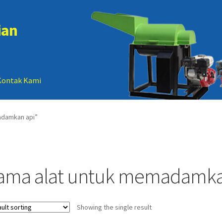
ian
Kontak Kami
 account
Sample Page
adamkan api”
ama alat untuk memadamka
Showing the single result