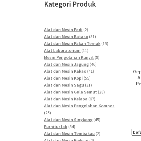
Kategori Produk
2
Alat dan Mesin Padi
2
products
31
Alat dan Mesin Batako
31
products
15
Alat dan Mesin Pakan Ternak
15
11
products
Alat Laboratorium
11
products
8
Mesin Pengolahan Kunyit
8
46
products
Alat dan Mesin Jagung
46
41
products
Alat dan Mesin Kakao
41
Gep
A
55
products
Alat dan Mesin Kopi
55
P
products
31
Alat dan Mesin Sagu
31
products
28
Alat dan Mesin Gula Semut
28
67
products
Alat dan Mesin Kelapa
67
products
Alat dan Mesin Pengolahan Kompos
25
25
products
45
Alat dan Mesin Singkong
45
34
products
Furnitur lab
34
products
2
Alat dan Mesin Tembakau
2
2
products
Alat dan Mesin Kedelai
2