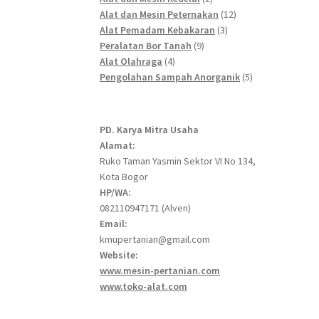
products
12
Alat dan Mesin Peternakan
12
3
products
Alat Pemadam Kebakaran
3
9
products
Peralatan Bor Tanah
9
4
products
Alat Olahraga
4
products
5
Pengolahan Sampah Anorganik
5
products
PD. Karya Mitra Usaha
Alamat:
Ruko Taman Yasmin Sektor VI No 134,
Kota Bogor
HP/WA:
082110947171 (Alven)
Email:
kmupertanian@gmail.com
Website:
www.mesin-pertanian.com
www.toko-alat.com