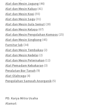
46
products
Alat dan Mesin Jagung
46
41
products
Alat dan Mesin Kakao
41
55
products
Alat dan Mesin Kopi
55
products
31
Alat dan Mesin Sagu
31
products
28
Alat dan Mesin Gula Semut
28
67
products
Alat dan Mesin Kelapa
67
products
25
Alat dan Mesin Pengolahan Kompos
25
45
products
Alat dan Mesin Singkong
45
34
products
Furnitur lab
34
products
2
Alat dan Mesin Tembakau
2
2
products
Alat dan Mesin Kedelai
2
products
12
Alat dan Mesin Peternakan
12
3
products
Alat Pemadam Kebakaran
3
9
products
Peralatan Bor Tanah
9
4
products
Alat Olahraga
4
products
5
Pengolahan Sampah Anorganik
5
products
PD. Karya Mitra Usaha
Alamat: