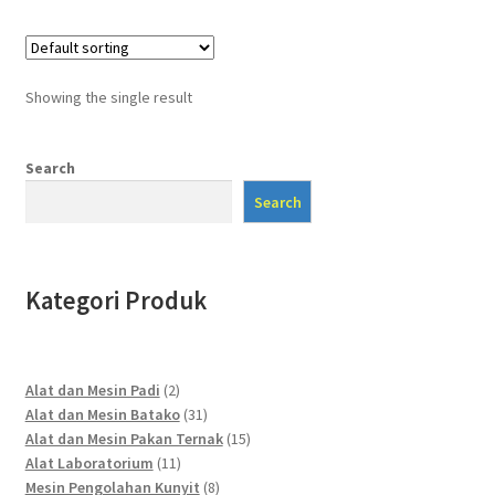
Showing the single result
Search
Search
Kategori Produk
2
Alat dan Mesin Padi
2
products
31
Alat dan Mesin Batako
31
products
15
Alat dan Mesin Pakan Ternak
15
11
products
Alat Laboratorium
11
products
8
Mesin Pengolahan Kunyit
8