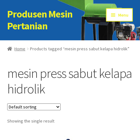
Produsen Mesin
Skip
Skip
Menu
to
to
Pertanian
navigation
content
Home
Home
Products tagged “mesin press sabut kelapa hidrolik”
Artikel
mesin press sabut kelapa
Cart
hidrolik
Checkout
Kontak Kami
Showing the single result
My account
Sample Page