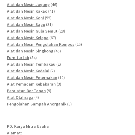
46
products
Alat dan Mesin Jagung
46
41
products
Alat dan Mesin Kakao
41
55
products
Alat dan Mesin Kopi
55
products
31
Alat dan Mesin Sagu
31
products
28
Alat dan Mesin Gula Semut
28
67
products
Alat dan Mesin Kelapa
67
products
25
Alat dan Mesin Pengolahan Kompos
25
45
products
Alat dan Mesin Singkong
45
34
products
Furnitur lab
34
products
2
Alat dan Mesin Tembakau
2
2
products
Alat dan Mesin Kedelai
2
products
12
Alat dan Mesin Peternakan
12
3
products
Alat Pemadam Kebakaran
3
9
products
Peralatan Bor Tanah
9
4
products
Alat Olahraga
4
products
5
Pengolahan Sampah Anorganik
5
products
PD. Karya Mitra Usaha
Alamat: