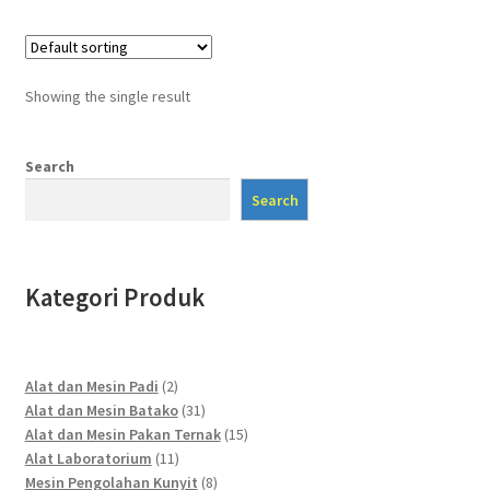
Showing the single result
Search
Search
Kategori Produk
2
Alat dan Mesin Padi
2
products
31
Alat dan Mesin Batako
31
products
15
Alat dan Mesin Pakan Ternak
15
11
products
Alat Laboratorium
11
products
8
Mesin Pengolahan Kunyit
8