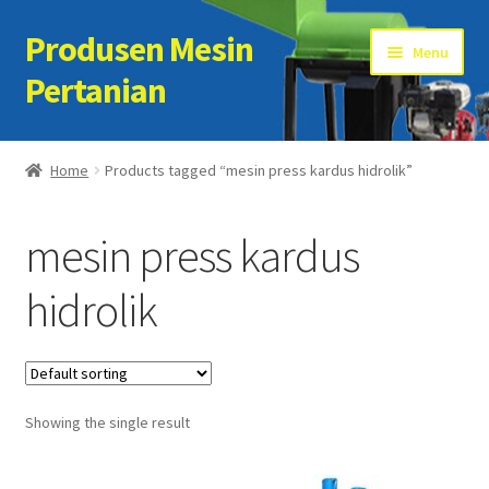
Produsen Mesin
Skip
Skip
Menu
to
to
Pertanian
navigation
content
Home
Home
Products tagged “mesin press kardus hidrolik”
Artikel
mesin press kardus
Cart
hidrolik
Checkout
Kontak Kami
Showing the single result
My account
Sample Page