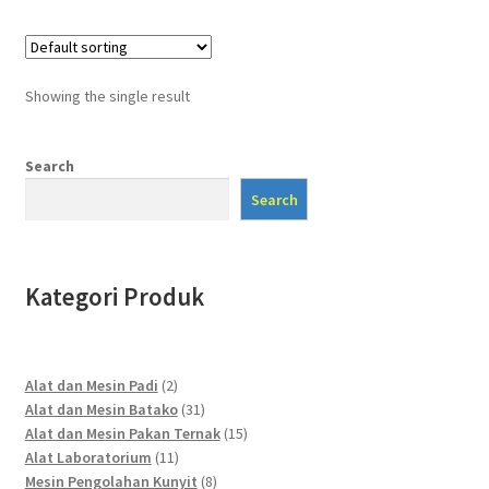
Showing the single result
Search
Search
Kategori Produk
2
Alat dan Mesin Padi
2
products
31
Alat dan Mesin Batako
31
products
15
Alat dan Mesin Pakan Ternak
15
11
products
Alat Laboratorium
11
products
8
Mesin Pengolahan Kunyit
8