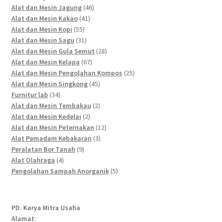
46
products
Alat dan Mesin Jagung
46
41
products
Alat dan Mesin Kakao
41
55
products
Alat dan Mesin Kopi
55
products
31
Alat dan Mesin Sagu
31
products
28
Alat dan Mesin Gula Semut
28
67
products
Alat dan Mesin Kelapa
67
products
25
Alat dan Mesin Pengolahan Kompos
25
45
products
Alat dan Mesin Singkong
45
34
products
Furnitur lab
34
products
2
Alat dan Mesin Tembakau
2
2
products
Alat dan Mesin Kedelai
2
products
12
Alat dan Mesin Peternakan
12
3
products
Alat Pemadam Kebakaran
3
9
products
Peralatan Bor Tanah
9
4
products
Alat Olahraga
4
products
5
Pengolahan Sampah Anorganik
5
products
PD. Karya Mitra Usaha
Alamat: