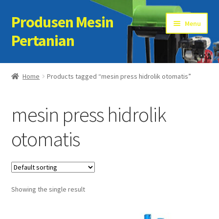
Produsen Mesin
Skip
Skip
Menu
to
to
Pertanian
navigation
content
Home
Home
Products tagged “mesin press hidrolik otomatis”
Artikel
mesin press hidrolik
Cart
otomatis
Checkout
Kontak Kami
Showing the single result
My account
Sample Page