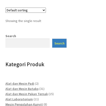
Showing the single result
Search
Search
Kategori Produk
2
Alat dan Mesin Padi
2
products
31
Alat dan Mesin Batako
31
products
15
Alat dan Mesin Pakan Ternak
15
11
products
Alat Laboratorium
11
products
8
Mesin Pengolahan Kunyit
8