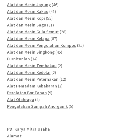
46
products
Alat dan Mesin Jagung
46
41
products
Alat dan Mesin Kakao
41
55
products
Alat dan Mesin Kopi
55
products
31
Alat dan Mesin Sagu
31
products
28
Alat dan Mesin Gula Semut
28
67
products
Alat dan Mesin Kelapa
67
products
25
Alat dan Mesin Pengolahan Kompos
25
45
products
Alat dan Mesin Singkong
45
34
products
Furnitur lab
34
products
2
Alat dan Mesin Tembakau
2
2
products
Alat dan Mesin Kedelai
2
products
12
Alat dan Mesin Peternakan
12
3
products
Alat Pemadam Kebakaran
3
9
products
Peralatan Bor Tanah
9
4
products
Alat Olahraga
4
products
5
Pengolahan Sampah Anorganik
5
products
PD. Karya Mitra Usaha
Alamat: