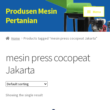
Produsen Mesin
Skip
Skip
Menu
to
to
Pertanian
navigation
content
Home
Home
Products tagged “mesin press cocopeat Jakarta”
Artikel
mesin press cocopeat
Cart
Jakarta
Checkout
Kontak Kami
Showing the single result
My account
Sample Page