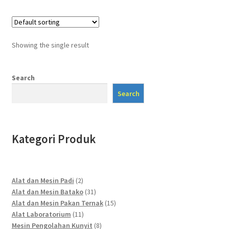
Showing the single result
Search
Search
Kategori Produk
2
Alat dan Mesin Padi
2
products
31
Alat dan Mesin Batako
31
products
15
Alat dan Mesin Pakan Ternak
15
11
products
Alat Laboratorium
11
products
8
Mesin Pengolahan Kunyit
8