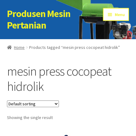
Produsen Mesin
Skip
Skip
Menu
to
to
Pertanian
navigation
content
Home
Home
Products tagged “mesin press cocopeat hidrolik”
Artikel
mesin press cocopeat
Cart
hidrolik
Checkout
Kontak Kami
Showing the single result
My account
Sample Page