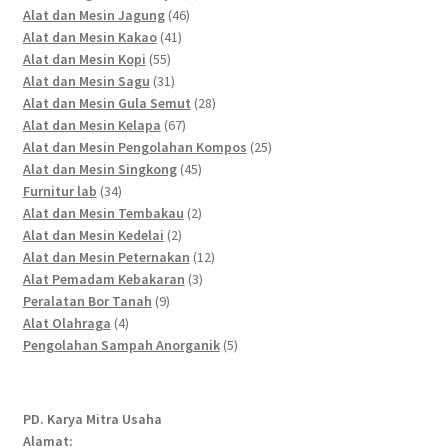
46
products
Alat dan Mesin Jagung
46
41
products
Alat dan Mesin Kakao
41
55
products
Alat dan Mesin Kopi
55
products
31
Alat dan Mesin Sagu
31
products
28
Alat dan Mesin Gula Semut
28
67
products
Alat dan Mesin Kelapa
67
products
25
Alat dan Mesin Pengolahan Kompos
25
45
products
Alat dan Mesin Singkong
45
34
products
Furnitur lab
34
products
2
Alat dan Mesin Tembakau
2
2
products
Alat dan Mesin Kedelai
2
products
12
Alat dan Mesin Peternakan
12
3
products
Alat Pemadam Kebakaran
3
9
products
Peralatan Bor Tanah
9
4
products
Alat Olahraga
4
products
5
Pengolahan Sampah Anorganik
5
products
PD. Karya Mitra Usaha
Alamat: