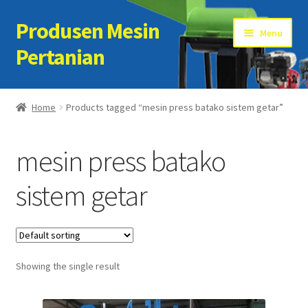
Produsen Mesin
Skip
Skip
Menu
to
to
Pertanian
navigation
content
Home
Home
Products tagged “mesin press batako sistem getar”
Artikel
mesin press batako
Cart
sistem getar
Checkout
Kontak Kami
Showing the single result
My account
Sample Page