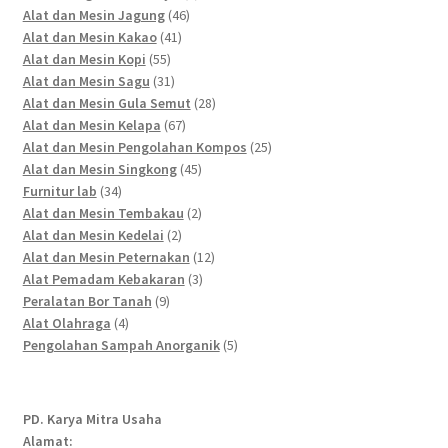
46
products
Alat dan Mesin Jagung
46
41
products
Alat dan Mesin Kakao
41
55
products
Alat dan Mesin Kopi
55
products
31
Alat dan Mesin Sagu
31
products
28
Alat dan Mesin Gula Semut
28
67
products
Alat dan Mesin Kelapa
67
products
25
Alat dan Mesin Pengolahan Kompos
25
45
products
Alat dan Mesin Singkong
45
34
products
Furnitur lab
34
products
2
Alat dan Mesin Tembakau
2
2
products
Alat dan Mesin Kedelai
2
products
12
Alat dan Mesin Peternakan
12
3
products
Alat Pemadam Kebakaran
3
9
products
Peralatan Bor Tanah
9
4
products
Alat Olahraga
4
products
5
Pengolahan Sampah Anorganik
5
products
PD. Karya Mitra Usaha
Alamat: