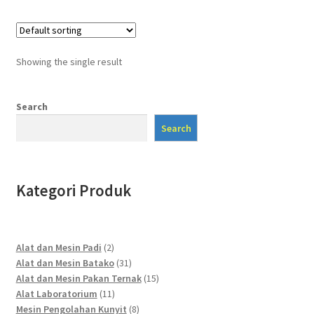
Showing the single result
Search
Search
Kategori Produk
2
Alat dan Mesin Padi
2
products
31
Alat dan Mesin Batako
31
products
15
Alat dan Mesin Pakan Ternak
15
11
products
Alat Laboratorium
11
products
8
Mesin Pengolahan Kunyit
8