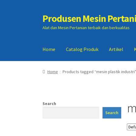
Produsen Mesin Pertan
Skip
Skip
to
to
Alat dan Mesin Pertanian terbaik dan berkualitas
navigation
content
Home
Catalog Produk
Artikel
Home
Artikel
Cart
Checkout
Kontak Kami
My
Home
Products tagged “mesin plastik industri
me
Search
Search