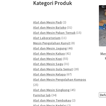
Kategori Produk
2
Alat dan Mesin Padi
2
products
31
Alat dan Mesin Batako
31
products
15
Alat dan Mesin Pakan Ternak
15
11
products
Alat Laboratorium
11
products
8
Mesin Pengolahan Kunyit
8
46
products
Alat dan Mesin Jagung
46
41
products
Alat dan Mesin Kakao
41
Mes
55
products
Alat dan Mesin Kopi
55
products
31
Alat dan Mesin Sagu
31
products
28
Alat dan Mesin Gula Semut
28
67
products
Alat dan Mesin Kelapa
67
products
Alat dan Mesin Pengolahan Kompos
25
25
products
45
Alat dan Mesin Singkong
45
34
products
Furnitur lab
34
products
2
Alat dan Mesin Tembakau
2
2
products
Alat dan Mesin Kedelai
2