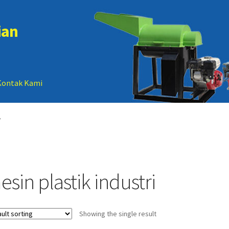
ian
Kontak Kami
 account
Sample Page
”
sin plastik industri
Showing the single result