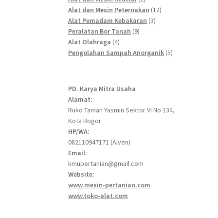
products
12
Alat dan Mesin Peternakan
12
3
products
Alat Pemadam Kebakaran
3
9
products
Peralatan Bor Tanah
9
4
products
Alat Olahraga
4
products
5
Pengolahan Sampah Anorganik
5
products
PD. Karya Mitra Usaha
Alamat:
Ruko Taman Yasmin Sektor VI No 134,
Kota Bogor
HP/WA:
082110947171 (Alven)
Email:
kmupertanian@gmail.com
Website:
www.mesin-pertanian.com
www.toko-alat.com