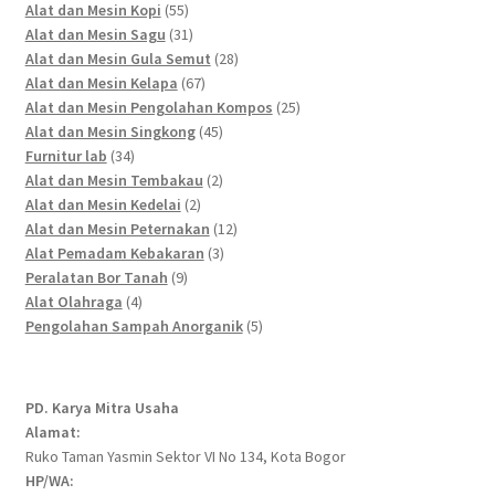
55
products
Alat dan Mesin Kopi
55
products
31
Alat dan Mesin Sagu
31
products
28
Alat dan Mesin Gula Semut
28
67
products
Alat dan Mesin Kelapa
67
products
25
Alat dan Mesin Pengolahan Kompos
25
45
products
Alat dan Mesin Singkong
45
34
products
Furnitur lab
34
products
2
Alat dan Mesin Tembakau
2
2
products
Alat dan Mesin Kedelai
2
products
12
Alat dan Mesin Peternakan
12
3
products
Alat Pemadam Kebakaran
3
9
products
Peralatan Bor Tanah
9
4
products
Alat Olahraga
4
products
5
Pengolahan Sampah Anorganik
5
products
PD. Karya Mitra Usaha
Alamat:
Ruko Taman Yasmin Sektor VI No 134, Kota Bogor
HP/WA: