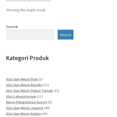
Showing the single result
Search
Search
Kategori Produk
2
Alat dan Mesin Padi
2
products
31
Alat dan Mesin Batako
31
products
15
Alat dan Mesin Pakan Ternak
15
11
products
Alat Laboratorium
11
products
8
Mesin Pengolahan Kunyit
8
46
products
Alat dan Mesin Jagung
46
41
products
Alat dan Mesin Kakao
41