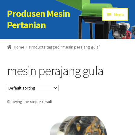
Produsen Mesin
Skip
Skip
Menu
to
to
Pertanian
navigation
content
Home
Home
Products tagged “mesin perajang gula”
Artikel
mesin perajang gula
Cart
Checkout
Showing the single result
Kontak Kami
My account
Sample Page