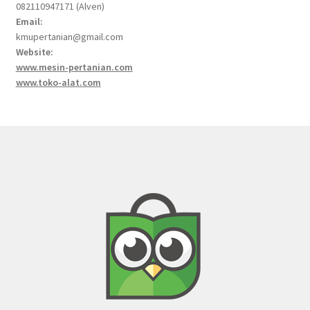
082110947171 (Alven)
Email:
kmupertanian@gmail.com
Website:
www.mesin-pertanian.com
www.toko-alat.com