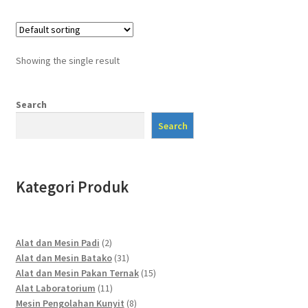
Showing the single result
Search
Search
Kategori Produk
2
Alat dan Mesin Padi
2
products
31
Alat dan Mesin Batako
31
products
15
Alat dan Mesin Pakan Ternak
15
11
products
Alat Laboratorium
11
products
8
Mesin Pengolahan Kunyit
8