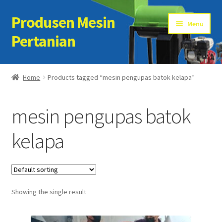
Produsen Mesin
Skip
Skip
Menu
to
to
Pertanian
navigation
content
Home
Home
Products tagged “mesin pengupas batok kelapa”
Artikel
mesin pengupas batok
Cart
kelapa
Checkout
Kontak Kami
Showing the single result
My account
Sample Page