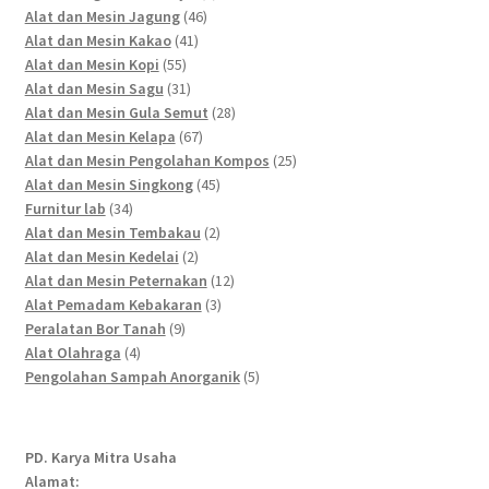
46
products
Alat dan Mesin Jagung
46
41
products
Alat dan Mesin Kakao
41
55
products
Alat dan Mesin Kopi
55
products
31
Alat dan Mesin Sagu
31
products
28
Alat dan Mesin Gula Semut
28
67
products
Alat dan Mesin Kelapa
67
products
25
Alat dan Mesin Pengolahan Kompos
25
45
products
Alat dan Mesin Singkong
45
34
products
Furnitur lab
34
products
2
Alat dan Mesin Tembakau
2
2
products
Alat dan Mesin Kedelai
2
products
12
Alat dan Mesin Peternakan
12
3
products
Alat Pemadam Kebakaran
3
9
products
Peralatan Bor Tanah
9
4
products
Alat Olahraga
4
products
5
Pengolahan Sampah Anorganik
5
products
PD. Karya Mitra Usaha
Alamat: