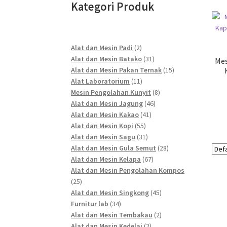
Kategori Produk
2
Alat dan Mesin Padi
2
products
31
Alat dan Mesin Batako
31
Mes
products
15
Alat dan Mesin Pakan Ternak
15
11
products
Alat Laboratorium
11
products
8
Mesin Pengolahan Kunyit
8
46
products
Alat dan Mesin Jagung
46
41
products
Alat dan Mesin Kakao
41
55
products
Alat dan Mesin Kopi
55
products
31
Alat dan Mesin Sagu
31
products
28
Alat dan Mesin Gula Semut
28
67
products
Alat dan Mesin Kelapa
67
products
Alat dan Mesin Pengolahan Kompos
25
25
products
45
Alat dan Mesin Singkong
45
34
products
Furnitur lab
34
products
2
Alat dan Mesin Tembakau
2
2
products
Alat dan Mesin Kedelai
2