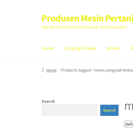
Produsen Mesin Pertan
Skip
Skip
to
to
Alat dan Mesin Pertanian terbaik dan berkualitas
navigation
content
Home
Catalog Produk
Artikel
Home
Artikel
Cart
Checkout
Kontak Kami
My
Home
Products tagged “mesin pengolah limbah
m
Search
Search