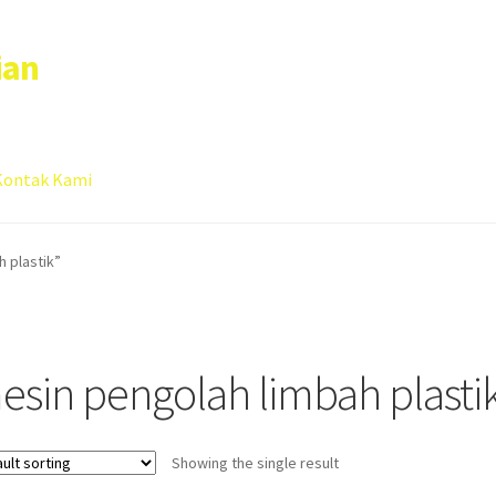
ian
Kontak Kami
 account
Sample Page
 plastik”
esin pengolah limbah plasti
Showing the single result