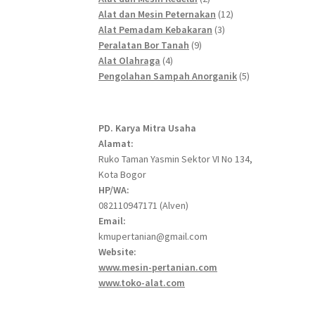
products
12
Alat dan Mesin Peternakan
12
3
products
Alat Pemadam Kebakaran
3
9
products
Peralatan Bor Tanah
9
4
products
Alat Olahraga
4
products
5
Pengolahan Sampah Anorganik
5
products
PD. Karya Mitra Usaha
Alamat:
Ruko Taman Yasmin Sektor VI No 134,
Kota Bogor
HP/WA:
082110947171 (Alven)
Email:
kmupertanian@gmail.com
Website:
www.mesin-pertanian.com
www.toko-alat.com