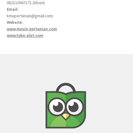
082110947171 (Alven)
Email:
kmupertanian@gmail.com
Website:
www.mesin-pertanian.com
www.toko-alat.com