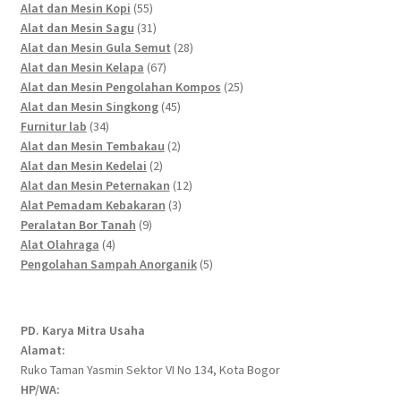
55
products
Alat dan Mesin Kopi
55
products
31
Alat dan Mesin Sagu
31
products
28
Alat dan Mesin Gula Semut
28
67
products
Alat dan Mesin Kelapa
67
products
25
Alat dan Mesin Pengolahan Kompos
25
45
products
Alat dan Mesin Singkong
45
34
products
Furnitur lab
34
products
2
Alat dan Mesin Tembakau
2
2
products
Alat dan Mesin Kedelai
2
products
12
Alat dan Mesin Peternakan
12
3
products
Alat Pemadam Kebakaran
3
9
products
Peralatan Bor Tanah
9
4
products
Alat Olahraga
4
products
5
Pengolahan Sampah Anorganik
5
products
PD. Karya Mitra Usaha
Alamat:
Ruko Taman Yasmin Sektor VI No 134, Kota Bogor
HP/WA: