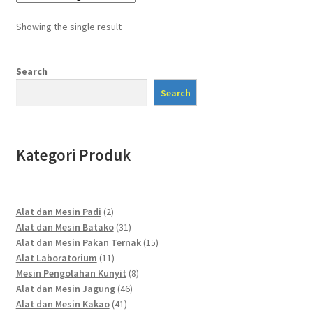
Showing the single result
Search
Search
Kategori Produk
2
Alat dan Mesin Padi
2
products
31
Alat dan Mesin Batako
31
products
15
Alat dan Mesin Pakan Ternak
15
11
products
Alat Laboratorium
11
products
8
Mesin Pengolahan Kunyit
8
46
products
Alat dan Mesin Jagung
46
41
products
Alat dan Mesin Kakao
41