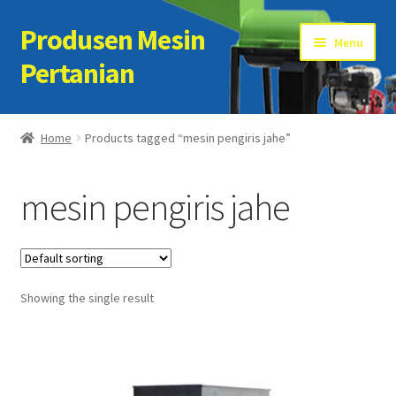
Produsen Mesin
Skip
Skip
Menu
to
to
Pertanian
navigation
content
Home
Home
Products tagged “mesin pengiris jahe”
Artikel
mesin pengiris jahe
Cart
Checkout
Showing the single result
Kontak Kami
My account
Sample Page