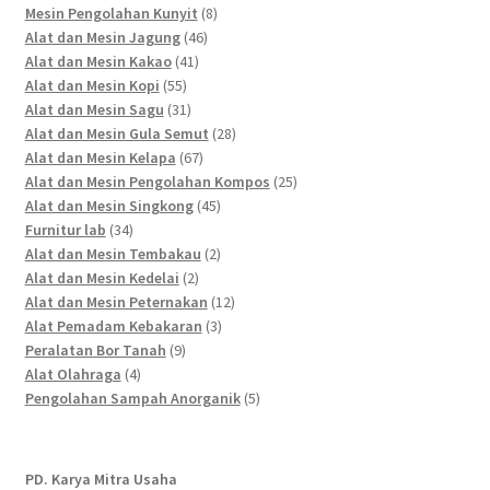
products
8
Mesin Pengolahan Kunyit
8
46
products
Alat dan Mesin Jagung
46
41
products
Alat dan Mesin Kakao
41
55
products
Alat dan Mesin Kopi
55
products
31
Alat dan Mesin Sagu
31
products
28
Alat dan Mesin Gula Semut
28
67
products
Alat dan Mesin Kelapa
67
products
25
Alat dan Mesin Pengolahan Kompos
25
45
products
Alat dan Mesin Singkong
45
34
products
Furnitur lab
34
products
2
Alat dan Mesin Tembakau
2
2
products
Alat dan Mesin Kedelai
2
products
12
Alat dan Mesin Peternakan
12
3
products
Alat Pemadam Kebakaran
3
9
products
Peralatan Bor Tanah
9
4
products
Alat Olahraga
4
products
5
Pengolahan Sampah Anorganik
5
products
PD. Karya Mitra Usaha