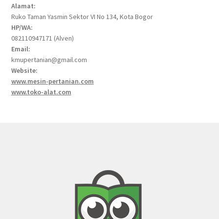
Alamat:
Ruko Taman Yasmin Sektor VI No 134, Kota Bogor
HP/WA:
082110947171 (Alven)
Email:
kmupertanian@gmail.com
Website:
www.mesin-pertanian.com
www.toko-alat.com