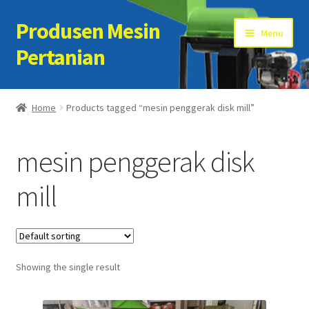
Produsen Mesin
Skip
Skip
Menu
to
to
Pertanian
navigation
content
Home
Home
Products tagged “mesin penggerak disk mill”
Artikel
mesin penggerak disk
Cart
mill
Checkout
Kontak Kami
Showing the single result
My account
Sample Page