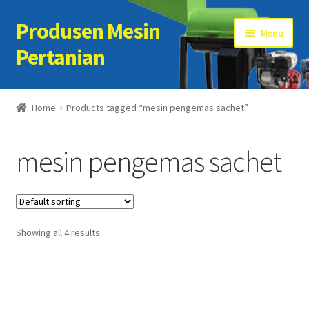
Produsen Mesin
Skip
Skip
Menu
to
to
Pertanian
navigation
content
Home
Home
Products tagged “mesin pengemas sachet”
Artikel
mesin pengemas sachet
Cart
Checkout
Showing all 4 results
Kontak Kami
My account
Sample Page