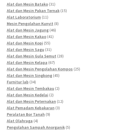
products
31
Alat dan Mesin Batako
31
products
15
Alat dan Mesin Pakan Ternak
15
11
products
Alat Laboratorium
11
products
8
Mesin Pengolahan Kunyit
8
46
products
Alat dan Mesin Jagung
46
41
products
Alat dan Mesin Kakao
41
55
products
Alat dan Mesin Kopi
55
products
31
Alat dan Mesin Sagu
31
products
28
Alat dan Mesin Gula Semut
28
67
products
Alat dan Mesin Kelapa
67
products
25
Alat dan Mesin Pengolahan Kompos
25
45
products
Alat dan Mesin Singkong
45
34
products
Furnitur lab
34
products
2
Alat dan Mesin Tembakau
2
2
products
Alat dan Mesin Kedelai
2
products
12
Alat dan Mesin Peternakan
12
3
products
Alat Pemadam Kebakaran
3
9
products
Peralatan Bor Tanah
9
4
products
Alat Olahraga
4
products
5
Pengolahan Sampah Anorganik
5