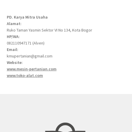
products
PD. Karya Mitra Usaha
Alamat:
Ruko Taman Yasmin Sektor VI No 134, Kota Bogor
HP/WA:
082110947171 (Alven)
Email:
kmupertanian@gmail.com
Website:
www.mesin-pertanian.com
www.toko-alat.com