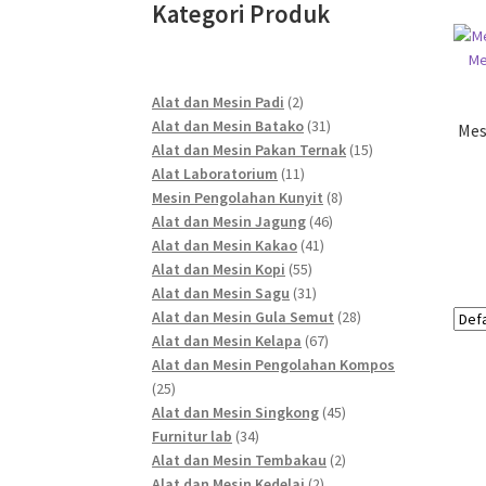
Kategori Produk
2
Alat dan Mesin Padi
2
products
31
Alat dan Mesin Batako
31
Mes
products
15
Alat dan Mesin Pakan Ternak
15
11
products
Alat Laboratorium
11
products
8
Mesin Pengolahan Kunyit
8
46
products
Alat dan Mesin Jagung
46
41
products
Alat dan Mesin Kakao
41
55
products
Alat dan Mesin Kopi
55
products
31
Alat dan Mesin Sagu
31
products
28
Alat dan Mesin Gula Semut
28
67
products
Alat dan Mesin Kelapa
67
products
Alat dan Mesin Pengolahan Kompos
25
25
products
45
Alat dan Mesin Singkong
45
34
products
Furnitur lab
34
products
2
Alat dan Mesin Tembakau
2
2
products
Alat dan Mesin Kedelai
2