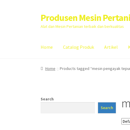
Produsen Mesin Pertan
Skip
Skip
to
to
Alat dan Mesin Pertanian terbaik dan berkualitas
navigation
content
Home
Catalog Produk
Artikel
Home
Artikel
Cart
Checkout
Kontak Kami
My
Home
Products tagged “mesin pengayak tepu
m
Search
Search