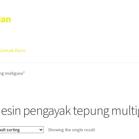
ian
Kontak Kami
 account
Sample Page
ng multiguna”
esin pengayak tepung mult
Showing the single result