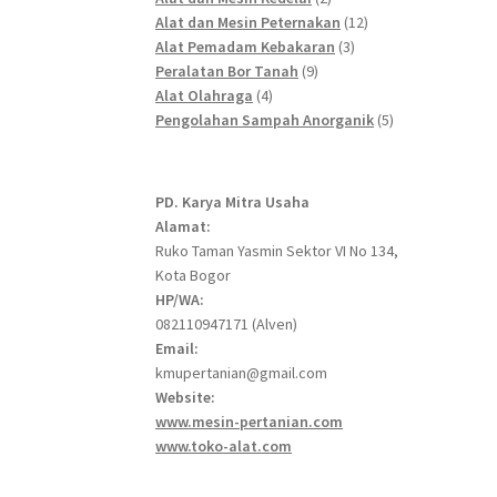
products
12
Alat dan Mesin Peternakan
12
3
products
Alat Pemadam Kebakaran
3
9
products
Peralatan Bor Tanah
9
4
products
Alat Olahraga
4
products
5
Pengolahan Sampah Anorganik
5
products
PD. Karya Mitra Usaha
Alamat:
Ruko Taman Yasmin Sektor VI No 134,
Kota Bogor
HP/WA:
082110947171 (Alven)
Email:
kmupertanian@gmail.com
Website:
www.mesin-pertanian.com
www.toko-alat.com