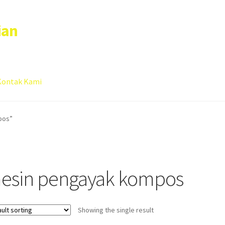
ian
Kontak Kami
 account
Sample Page
pos”
esin pengayak kompos
Showing the single result