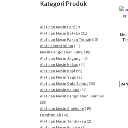
Kategori Produk
2
Alat dan Mesin Padi
2
products
31
Alat dan Mesin Batako
31
Mes
products
15
Alat dan Mesin Pakan Ternak
15
Ti
11
products
Alat Laboratorium
11
products
8
Mesin Pengolahan Kunyit
8
46
products
Alat dan Mesin Jagung
46
41
products
Alat dan Mesin Kakao
41
55
products
Alat dan Mesin Kopi
55
products
31
Alat dan Mesin Sagu
31
products
28
Alat dan Mesin Gula Semut
28
67
products
Alat dan Mesin Kelapa
67
products
Alat dan Mesin Pengolahan Kompos
25
25
products
45
Alat dan Mesin Singkong
45
34
products
Furnitur lab
34
products
2
Alat dan Mesin Tembakau
2
2
products
Alat dan Mesin Kedelai
2