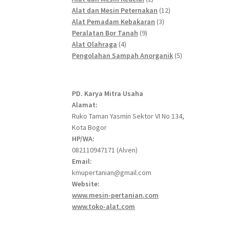
products
12
Alat dan Mesin Peternakan
12
3
products
Alat Pemadam Kebakaran
3
9
products
Peralatan Bor Tanah
9
4
products
Alat Olahraga
4
products
5
Pengolahan Sampah Anorganik
5
products
PD. Karya Mitra Usaha
Alamat:
Ruko Taman Yasmin Sektor VI No 134,
Kota Bogor
HP/WA:
082110947171 (Alven)
Email:
kmupertanian@gmail.com
Website:
www.mesin-pertanian.com
www.toko-alat.com