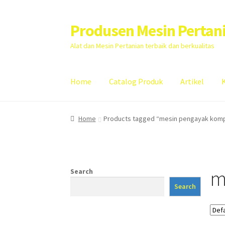
Produsen Mesin Pertan
Skip
Skip
to
to
Alat dan Mesin Pertanian terbaik dan berkualitas
navigation
content
Home
Catalog Produk
Artikel
Home
Artikel
Cart
Checkout
Kontak Kami
My
Home
Products tagged “mesin pengayak kom
m
Search
Search