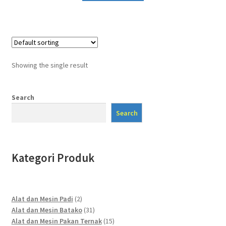
Showing the single result
Search
Search
Kategori Produk
2
Alat dan Mesin Padi
2
products
31
Alat dan Mesin Batako
31
products
15
Alat dan Mesin Pakan Ternak
15