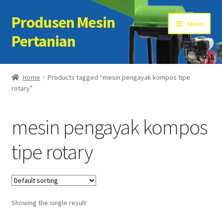
Produsen Mesin
Skip
Skip
Menu
to
to
Pertanian
navigation
content
Home
Home
Products tagged “mesin pengayak kompos tipe
rotary”
Artikel
Cart
mesin pengayak kompos
Checkout
tipe rotary
Kontak Kami
My account
Showing the single result
Sample Page