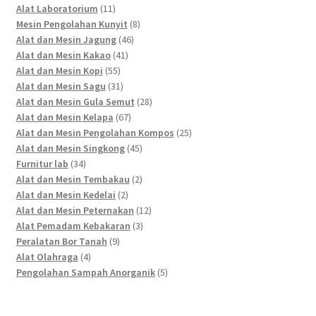
11
products
Alat Laboratorium
11
products
8
Mesin Pengolahan Kunyit
8
46
products
Alat dan Mesin Jagung
46
41
products
Alat dan Mesin Kakao
41
55
products
Alat dan Mesin Kopi
55
products
31
Alat dan Mesin Sagu
31
products
28
Alat dan Mesin Gula Semut
28
67
products
Alat dan Mesin Kelapa
67
products
25
Alat dan Mesin Pengolahan Kompos
25
45
products
Alat dan Mesin Singkong
45
34
products
Furnitur lab
34
products
2
Alat dan Mesin Tembakau
2
2
products
Alat dan Mesin Kedelai
2
products
12
Alat dan Mesin Peternakan
12
3
products
Alat Pemadam Kebakaran
3
9
products
Peralatan Bor Tanah
9
4
products
Alat Olahraga
4
products
5
Pengolahan Sampah Anorganik
5
products