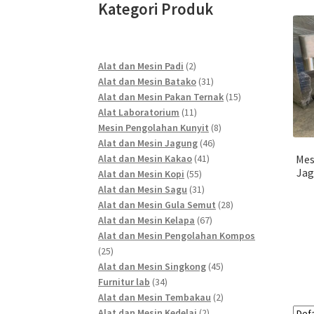
Kategori Produk
2
Alat dan Mesin Padi
2
products
31
Alat dan Mesin Batako
31
products
15
Alat dan Mesin Pakan Ternak
15
11
products
Alat Laboratorium
11
products
8
Mesin Pengolahan Kunyit
8
46
products
Alat dan Mesin Jagung
46
41
products
Alat dan Mesin Kakao
41
Mes
Jag
55
products
Alat dan Mesin Kopi
55
products
31
Alat dan Mesin Sagu
31
products
28
Alat dan Mesin Gula Semut
28
67
products
Alat dan Mesin Kelapa
67
products
Alat dan Mesin Pengolahan Kompos
25
25
products
45
Alat dan Mesin Singkong
45
34
products
Furnitur lab
34
products
2
Alat dan Mesin Tembakau
2
2
products
Alat dan Mesin Kedelai
2