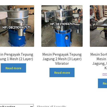
in Pengayak Tepung
Mesin Pengayak Tepung
Mesin Sorta
ung 1 Mesh (2 Layer)
Jagung 2 Mesh (3 Layer)
Mesin 
Vibrator
Jagung, 
K
Read more
Read more
R
Re
Showing all 3 results