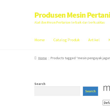
Produsen Mesin Pertan
Skip
Skip
to
to
Alat dan Mesin Pertanian terbaik dan berkualitas
navigation
content
Home
Catalog Produk
Artikel
Home
Artikel
Cart
Checkout
Kontak Kami
My
Home
Products tagged “mesin pengayak jagu
m
Search
Search