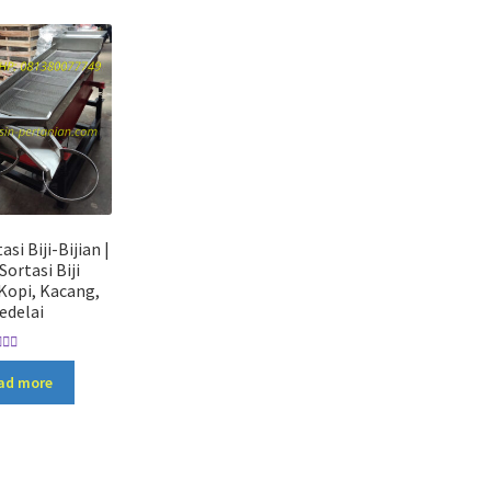
si Biji-Bijian |
Sortasi Biji
Kopi, Kacang,
edelai
ated
5.00
ad more
out of 5