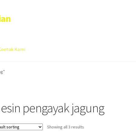
ian
Kontak Kami
 account
Sample Page
ng”
esin pengayak jagung
Showing all 3 results