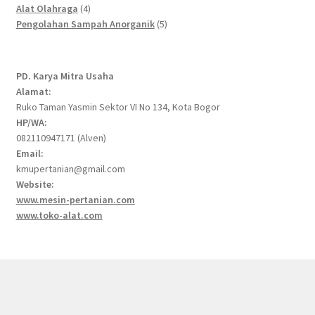
4
products
Alat Olahraga
4
products
5
Pengolahan Sampah Anorganik
5
products
PD. Karya Mitra Usaha
Alamat:
Ruko Taman Yasmin Sektor VI No 134, Kota Bogor
HP/WA:
082110947171 (Alven)
Email:
kmupertanian@gmail.com
Website:
www.mesin-pertanian.com
www.toko-alat.com