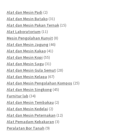
2
Alat dan Mesin Padi
2
products
31
Alat dan Mesin Batako
31
products
15
Alat dan Mesin Pakan Ternak
15
11
products
Alat Laboratorium
11
products
8
Mesin Pengolahan Kunyit
8
46
products
Alat dan Mesin Jagung
46
41
products
Alat dan Mesin Kakao
41
55
products
Alat dan Mesin Kopi
55
products
31
Alat dan Mesin Sagu
31
products
28
Alat dan Mesin Gula Semut
28
67
products
Alat dan Mesin Kelapa
67
products
25
Alat dan Mesin Pengolahan Kompos
25
45
products
Alat dan Mesin Singkong
45
34
products
Furnitur lab
34
products
2
Alat dan Mesin Tembakau
2
2
products
Alat dan Mesin Kedelai
2
products
12
Alat dan Mesin Peternakan
12
3
products
Alat Pemadam Kebakaran
3
9
products
Peralatan Bor Tanah
9