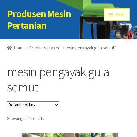
Produsen Mesin
Skip
Skip
Menu
to
to
Pertanian
navigation
content
Home
Home
Products tagged “mesin pengayak gula semut”
Artikel
mesin pengayak gula
Cart
semut
Checkout
Kontak Kami
Showing all 4 results
My account
Sample Page