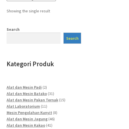
Showing the single result
Search
Search
Kategori Produk
2
Alat dan Mesin Padi
2
products
31
Alat dan Mesin Batako
31
products
15
Alat dan Mesin Pakan Ternak
15
11
products
Alat Laboratorium
11
products
8
Mesin Pengolahan Kunyit
8
46
products
Alat dan Mesin Jagung
46
41
products
Alat dan Mesin Kakao
41