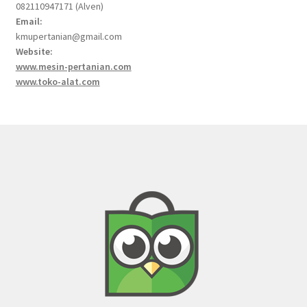
082110947171 (Alven)
Email:
kmupertanian@gmail.com
Website:
www.mesin-pertanian.com
www.toko-alat.com