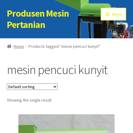
Produsen Mesin
Skip
Skip
Menu
to
to
Pertanian
navigation
content
Home
Home
Products tagged “mesin pencuci kunyit”
Artikel
mesin pencuci kunyit
Cart
Checkout
Showing the single result
Kontak Kami
My account
Sample Page