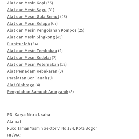
55
products
Alat dan Mesin Kopi
55
products
31
Alat dan Mesin Sagu
31
products
28
Alat dan Mesin Gula Semut
28
67
products
Alat dan Mesin Kelapa
67
products
25
Alat dan Mesin Pengolahan Kompos
25
45
products
Alat dan Mesin Singkong
45
34
products
Furnitur lab
34
products
2
Alat dan Mesin Tembakau
2
2
products
Alat dan Mesin Kedelai
2
products
12
Alat dan Mesin Peternakan
12
3
products
Alat Pemadam Kebakaran
3
9
products
Peralatan Bor Tanah
9
4
products
Alat Olahraga
4
products
5
Pengolahan Sampah Anorganik
5
products
PD. Karya Mitra Usaha
Alamat:
Ruko Taman Yasmin Sektor VI No 134, Kota Bogor
HP/WA: