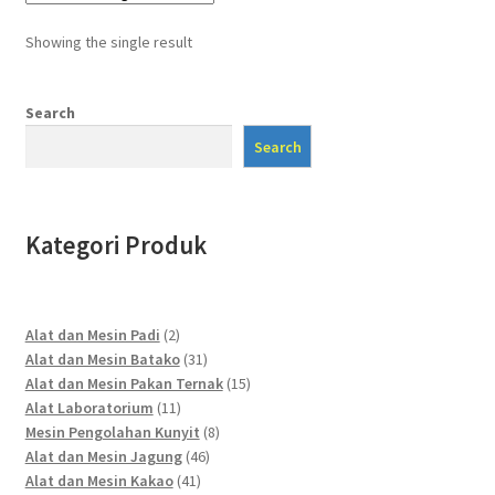
Showing the single result
Search
Search
Kategori Produk
2
Alat dan Mesin Padi
2
products
31
Alat dan Mesin Batako
31
products
15
Alat dan Mesin Pakan Ternak
15
11
products
Alat Laboratorium
11
products
8
Mesin Pengolahan Kunyit
8
46
products
Alat dan Mesin Jagung
46
41
products
Alat dan Mesin Kakao
41