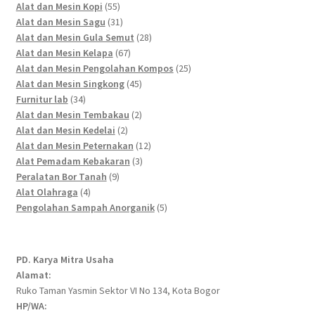
55
products
Alat dan Mesin Kopi
55
products
31
Alat dan Mesin Sagu
31
products
28
Alat dan Mesin Gula Semut
28
67
products
Alat dan Mesin Kelapa
67
products
25
Alat dan Mesin Pengolahan Kompos
25
45
products
Alat dan Mesin Singkong
45
34
products
Furnitur lab
34
products
2
Alat dan Mesin Tembakau
2
2
products
Alat dan Mesin Kedelai
2
products
12
Alat dan Mesin Peternakan
12
3
products
Alat Pemadam Kebakaran
3
9
products
Peralatan Bor Tanah
9
4
products
Alat Olahraga
4
products
5
Pengolahan Sampah Anorganik
5
products
PD. Karya Mitra Usaha
Alamat:
Ruko Taman Yasmin Sektor VI No 134, Kota Bogor
HP/WA: