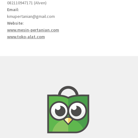
082110947171 (Alven)
Email:
kmupertanian@gmail.com
Website:
www.mesin-pertanian.com
www.toko-alat.com