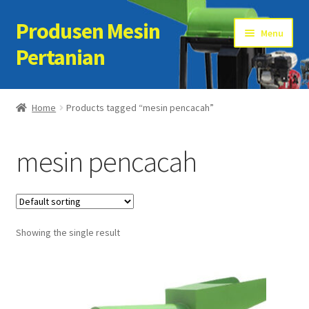
Produsen Mesin
Skip
Skip
Menu
to
to
Pertanian
navigation
content
Home
Home
Products tagged “mesin pencacah”
Artikel
mesin pencacah
Cart
Checkout
Showing the single result
Kontak Kami
My account
Sample Page