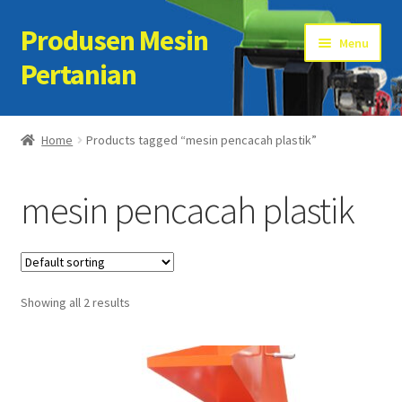
Produsen Mesin
Skip
Skip
Menu
to
to
Pertanian
navigation
content
Home
Home
Products tagged “mesin pencacah plastik”
Artikel
mesin pencacah plastik
Cart
Checkout
Showing all 2 results
Kontak Kami
My account
Sample Page