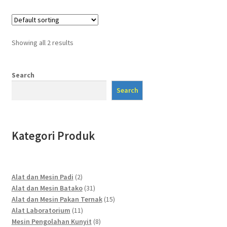
Showing all 2 results
Search
Search
Kategori Produk
2
Alat dan Mesin Padi
2
products
31
Alat dan Mesin Batako
31
products
15
Alat dan Mesin Pakan Ternak
15
11
products
Alat Laboratorium
11
products
8
Mesin Pengolahan Kunyit
8