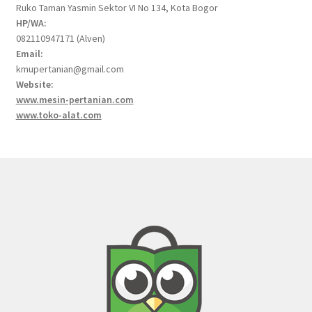
Ruko Taman Yasmin Sektor VI No 134, Kota Bogor
HP/WA:
082110947171 (Alven)
Email:
kmupertanian@gmail.com
Website:
www.mesin-pertanian.com
www.toko-alat.com