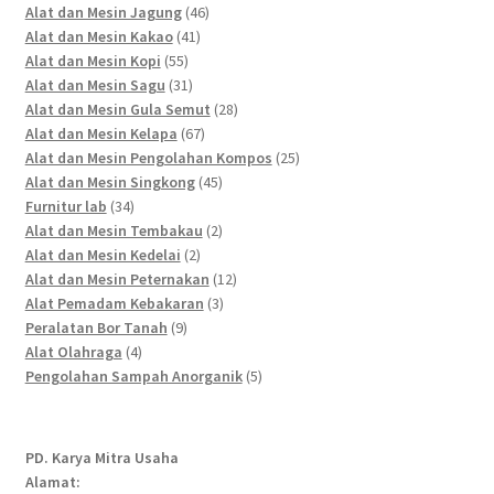
46
products
Alat dan Mesin Jagung
46
41
products
Alat dan Mesin Kakao
41
55
products
Alat dan Mesin Kopi
55
products
31
Alat dan Mesin Sagu
31
products
28
Alat dan Mesin Gula Semut
28
67
products
Alat dan Mesin Kelapa
67
products
25
Alat dan Mesin Pengolahan Kompos
25
45
products
Alat dan Mesin Singkong
45
34
products
Furnitur lab
34
products
2
Alat dan Mesin Tembakau
2
2
products
Alat dan Mesin Kedelai
2
products
12
Alat dan Mesin Peternakan
12
3
products
Alat Pemadam Kebakaran
3
9
products
Peralatan Bor Tanah
9
4
products
Alat Olahraga
4
products
5
Pengolahan Sampah Anorganik
5
products
PD. Karya Mitra Usaha
Alamat: