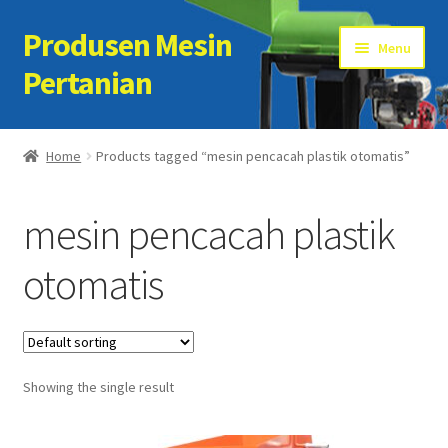
Produsen Mesin
Skip
Skip
Menu
to
to
Pertanian
navigation
content
Home
Home
Products tagged “mesin pencacah plastik otomatis”
Artikel
mesin pencacah plastik
Cart
otomatis
Checkout
Kontak Kami
Showing the single result
My account
Sample Page