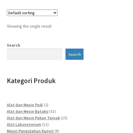
Showing the single result
Search
Search
Kategori Produk
2
Alat dan Mesin Padi
2
products
31
Alat dan Mesin Batako
31
products
15
Alat dan Mesin Pakan Ternak
15
11
products
Alat Laboratorium
11
products
8
Mesin Pengolahan Kunyit
8