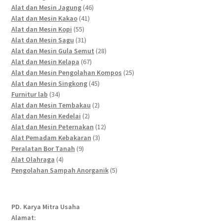
46
products
Alat dan Mesin Jagung
46
41
products
Alat dan Mesin Kakao
41
55
products
Alat dan Mesin Kopi
55
products
31
Alat dan Mesin Sagu
31
products
28
Alat dan Mesin Gula Semut
28
67
products
Alat dan Mesin Kelapa
67
products
25
Alat dan Mesin Pengolahan Kompos
25
45
products
Alat dan Mesin Singkong
45
34
products
Furnitur lab
34
products
2
Alat dan Mesin Tembakau
2
2
products
Alat dan Mesin Kedelai
2
products
12
Alat dan Mesin Peternakan
12
3
products
Alat Pemadam Kebakaran
3
9
products
Peralatan Bor Tanah
9
4
products
Alat Olahraga
4
products
5
Pengolahan Sampah Anorganik
5
products
PD. Karya Mitra Usaha
Alamat: