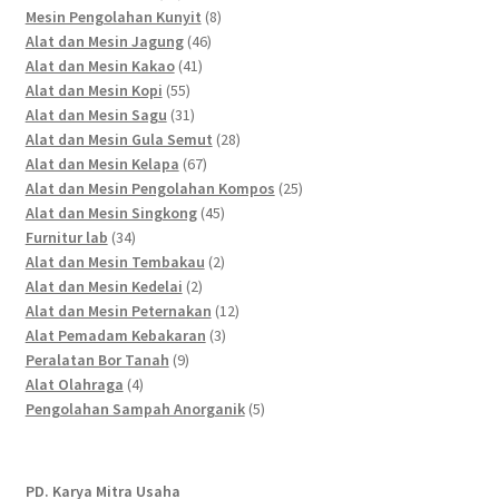
products
8
Mesin Pengolahan Kunyit
8
46
products
Alat dan Mesin Jagung
46
41
products
Alat dan Mesin Kakao
41
55
products
Alat dan Mesin Kopi
55
products
31
Alat dan Mesin Sagu
31
products
28
Alat dan Mesin Gula Semut
28
67
products
Alat dan Mesin Kelapa
67
products
25
Alat dan Mesin Pengolahan Kompos
25
45
products
Alat dan Mesin Singkong
45
34
products
Furnitur lab
34
products
2
Alat dan Mesin Tembakau
2
2
products
Alat dan Mesin Kedelai
2
products
12
Alat dan Mesin Peternakan
12
3
products
Alat Pemadam Kebakaran
3
9
products
Peralatan Bor Tanah
9
4
products
Alat Olahraga
4
products
5
Pengolahan Sampah Anorganik
5
products
PD. Karya Mitra Usaha