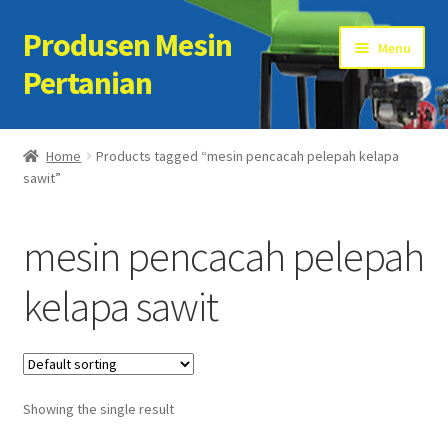
Produsen Mesin
Skip
Skip
Menu
to
to
Pertanian
navigation
content
Home
Home
Products tagged “mesin pencacah pelepah kelapa
sawit”
Artikel
Cart
mesin pencacah pelepah
Checkout
kelapa sawit
Kontak Kami
My account
Showing the single result
Sample Page