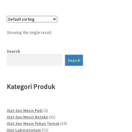
Showing the single result
Search
Search
Kategori Produk
2
Alat dan Mesin Padi
2
products
31
Alat dan Mesin Batako
31
products
15
Alat dan Mesin Pakan Ternak
15
11
products
Alat Laboratorium
11