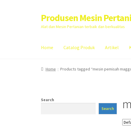
Produsen Mesin Pertan
Skip
Skip
to
to
Alat dan Mesin Pertanian terbaik dan berkualitas
navigation
content
Home
Catalog Produk
Artikel
Home
Artikel
Cart
Checkout
Kontak Kami
My
Home
Products tagged “mesin pemisah magg
m
Search
Search