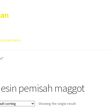
ian
Kontak Kami
 account
Sample Page
ot”
esin pemisah maggot
Showing the single result