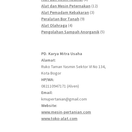
products
12
Alat dan Mesin Peternakan
12
3
products
Alat Pemadam Kebakaran
3
9
products
Peralatan Bor Tanah
9
4
products
Alat Olahraga
4
products
5
Pengolahan Sampah Anorganik
5
products
PD. Karya Mitra Usaha
Alamat:
Ruko Taman Yasmin Sektor VI No 134,
Kota Bogor
HP/WA:
082110947171 (Alven)
Email:
kmupertanian@gmail.com
Website:
www.mesin-pertanian.com
www.toko-alat.com