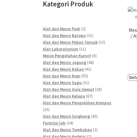
Kategori Produk
2
Alat dan Mesin Padi
2
Mes
products
31
Alat dan Mesin Batako
31
/ 
products
15
Alat dan Mesin Pakan Ternak
15
11
products
Alat Laboratorium
11
products
8
Mesin Pengolahan Kunyit
8
46
products
Alat dan Mesin Jagung
46
41
products
Alat dan Mesin Kakao
41
55
products
Alat dan Mesin Kopi
55
products
31
Alat dan Mesin Sagu
31
products
28
Alat dan Mesin Gula Semut
28
67
products
Alat dan Mesin Kelapa
67
products
Alat dan Mesin Pengolahan Kompos
25
25
products
45
Alat dan Mesin Singkong
45
34
products
Furnitur lab
34
products
2
Alat dan Mesin Tembakau
2
2
products
Alat dan Mesin Kedelai
2